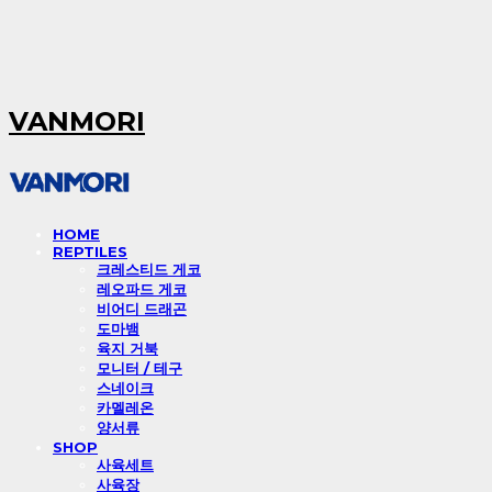
VANMORI
HOME
REPTILES
크레스티드 게코
레오파드 게코
비어디 드래곤
도마뱀
육지 거북
모니터 / 테구
스네이크
카멜레온
양서류
SHOP
사육세트
사육장