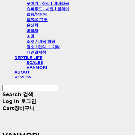
꾸미기 l 장식 l 비바리움
슈퍼푸드 l 사료 l 생먹이
칼슘/영양제
물/먹이그릇
은신처
바닥재
조명
소켓 / 바닥 히팅
청소 l 편의 ㅣ 기타
개인결제창
REPTILE LIFE
SCALES
VANMORI
ABOUT
REVIEW
Search
검색
Log In
로그인
Cart
장바구니