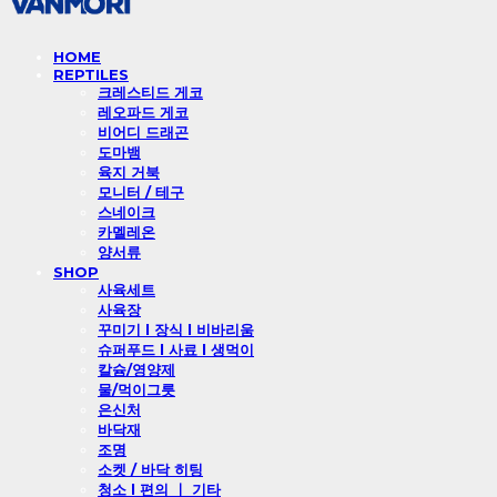
HOME
REPTILES
크레스티드 게코
레오파드 게코
비어디 드래곤
도마뱀
육지 거북
모니터 / 테구
스네이크
카멜레온
양서류
SHOP
사육세트
사육장
꾸미기 l 장식 l 비바리움
슈퍼푸드 l 사료 l 생먹이
칼슘/영양제
물/먹이그릇
은신처
바닥재
조명
소켓 / 바닥 히팅
청소 l 편의 ㅣ 기타