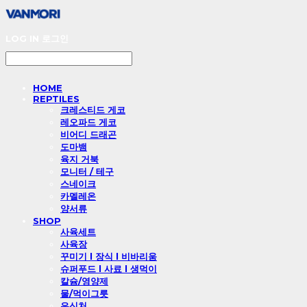
LOG IN
로그인
HOME
REPTILES
크레스티드 게코
레오파드 게코
비어디 드래곤
도마뱀
육지 거북
모니터 / 테구
스네이크
카멜레온
양서류
SHOP
사육세트
사육장
꾸미기 l 장식 l 비바리움
슈퍼푸드 l 사료 l 생먹이
칼슘/영양제
물/먹이그릇
은신처