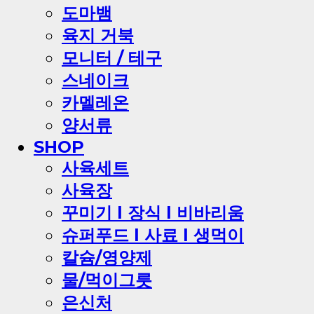
도마뱀
육지 거북
모니터 / 테구
스네이크
카멜레온
양서류
SHOP
사육세트
사육장
꾸미기 l 장식 l 비바리움
슈퍼푸드 l 사료 l 생먹이
칼슘/영양제
물/먹이그릇
은신처