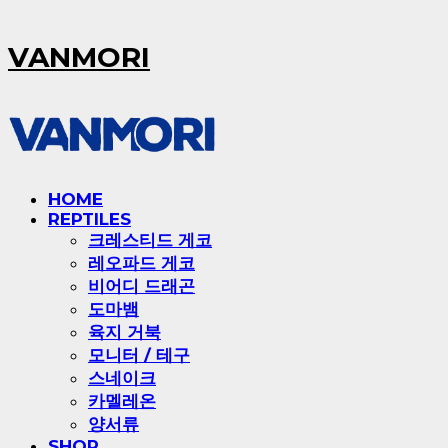
VANMORI
HOME
REPTILES
크레스티드 게코
레오파드 게코
비어디 드래곤
도마뱀
육지 거북
모니터 / 테구
스네이크
카멜레온
양서류
SHOP