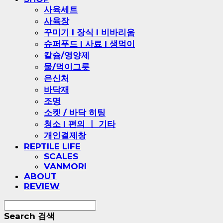
사육세트
사육장
꾸미기 l 장식 l 비바리움
슈퍼푸드 l 사료 l 생먹이
칼슘/영양제
물/먹이그릇
은신처
바닥재
조명
소켓 / 바닥 히팅
청소 l 편의 ㅣ 기타
개인결제창
REPTILE LIFE
SCALES
VANMORI
ABOUT
REVIEW
Search
검색