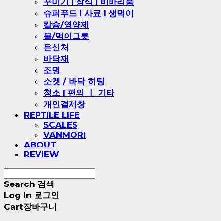
꾸미기 l 장식 l 비바리움
슈퍼푸드 l 사료 l 생먹이
칼슘/영양제
물/먹이그릇
은신처
바닥재
조명
소켓 / 바닥 히팅
청소 l 편의 ㅣ 기타
개인결제창
REPTILE LIFE
SCALES
VANMORI
ABOUT
REVIEW
Search
검색
Log In
로그인
Cart
장바구니