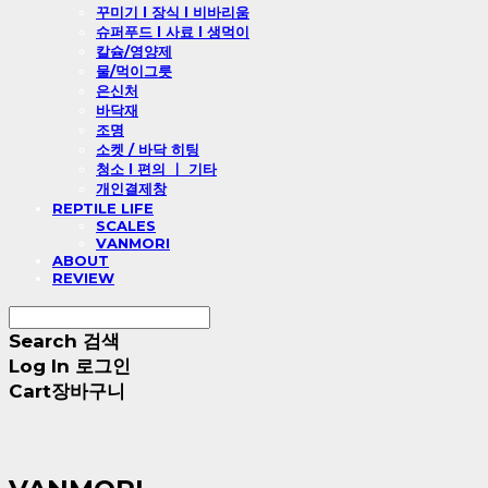
꾸미기 l 장식 l 비바리움
슈퍼푸드 l 사료 l 생먹이
칼슘/영양제
물/먹이그릇
은신처
바닥재
조명
소켓 / 바닥 히팅
청소 l 편의 ㅣ 기타
개인결제창
REPTILE LIFE
SCALES
VANMORI
ABOUT
REVIEW
Search
검색
Log In
로그인
Cart
장바구니