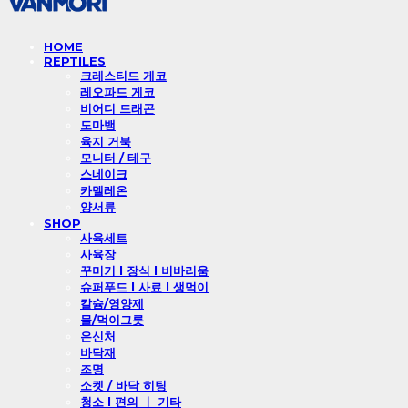
HOME
REPTILES
크레스티드 게코
레오파드 게코
비어디 드래곤
도마뱀
육지 거북
모니터 / 테구
스네이크
카멜레온
양서류
SHOP
사육세트
사육장
꾸미기 l 장식 l 비바리움
슈퍼푸드 l 사료 l 생먹이
칼슘/영양제
물/먹이그릇
은신처
바닥재
조명
소켓 / 바닥 히팅
청소 l 편의 ㅣ 기타