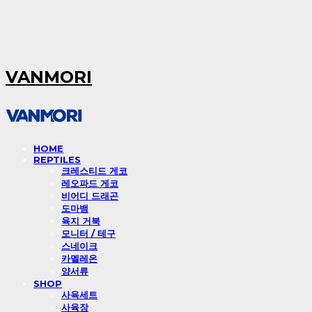
VANMORI
HOME
REPTILES
크레스티드 게코
레오파드 게코
비어디 드래곤
도마뱀
육지 거북
모니터 / 테구
스네이크
카멜레온
양서류
SHOP
사육세트
사육장