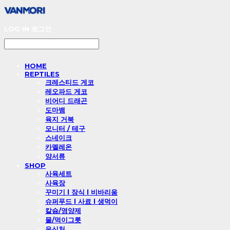
LOG IN
로그인
HOME
REPTILES
크레스티드 게코
레오파드 게코
비어디 드래곤
도마뱀
육지 거북
모니터 / 테구
스네이크
카멜레온
양서류
SHOP
사육세트
사육장
꾸미기 l 장식 l 비바리움
슈퍼푸드 l 사료 l 생먹이
칼슘/영양제
물/먹이그릇
은신처