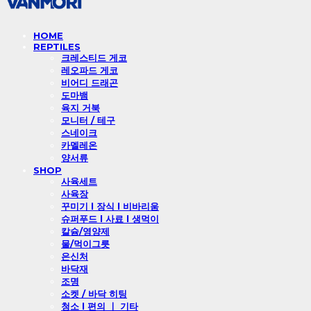
HOME
REPTILES
크레스티드 게코
레오파드 게코
비어디 드래곤
도마뱀
육지 거북
모니터 / 테구
스네이크
카멜레온
양서류
SHOP
사육세트
사육장
꾸미기 l 장식 l 비바리움
슈퍼푸드 l 사료 l 생먹이
칼슘/영양제
물/먹이그릇
은신처
바닥재
조명
소켓 / 바닥 히팅
청소 l 편의 ㅣ 기타