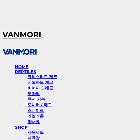
VANMORI
HOME
REPTILES
크레스티드 게코
레오파드 게코
비어디 드래곤
도마뱀
육지 거북
모니터 / 테구
스네이크
카멜레온
양서류
SHOP
사육세트
사육장