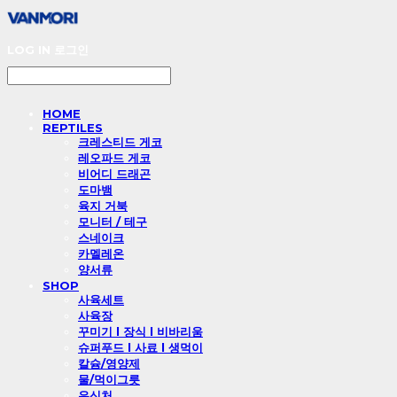
LOG IN
로그인
HOME
REPTILES
크레스티드 게코
레오파드 게코
비어디 드래곤
도마뱀
육지 거북
모니터 / 테구
스네이크
카멜레온
양서류
SHOP
사육세트
사육장
꾸미기 l 장식 l 비바리움
슈퍼푸드 l 사료 l 생먹이
칼슘/영양제
물/먹이그릇
은신처