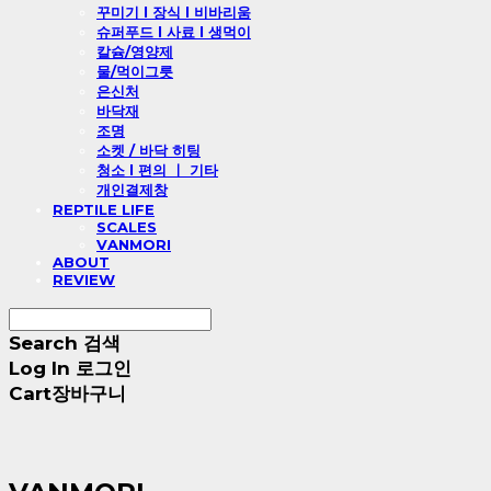
꾸미기 l 장식 l 비바리움
슈퍼푸드 l 사료 l 생먹이
칼슘/영양제
물/먹이그릇
은신처
바닥재
조명
소켓 / 바닥 히팅
청소 l 편의 ㅣ 기타
개인결제창
REPTILE LIFE
SCALES
VANMORI
ABOUT
REVIEW
Search
검색
Log In
로그인
Cart
장바구니