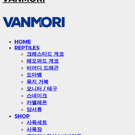
HOME
REPTILES
크레스티드 게코
레오파드 게코
비어디 드래곤
도마뱀
육지 거북
모니터 / 테구
스네이크
카멜레온
양서류
SHOP
사육세트
사육장