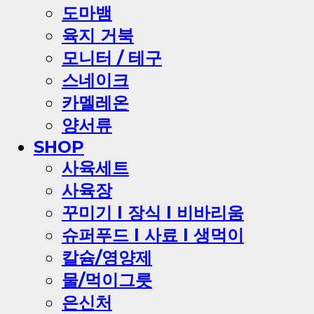
도마뱀
육지 거북
모니터 / 테구
스네이크
카멜레온
양서류
SHOP
사육세트
사육장
꾸미기 l 장식 l 비바리움
슈퍼푸드 l 사료 l 생먹이
칼슘/영양제
물/먹이그릇
은신처