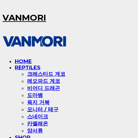
VANMORI
HOME
REPTILES
크레스티드 게코
레오파드 게코
비어디 드래곤
도마뱀
육지 거북
모니터 / 테구
스네이크
카멜레온
양서류
SHOP