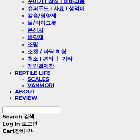
꾸미기 l 장식 l 비바리움
슈퍼푸드 l 사료 l 생먹이
칼슘/영양제
물/먹이그릇
은신처
바닥재
조명
소켓 / 바닥 히팅
청소 l 편의 ㅣ 기타
개인결제창
REPTILE LIFE
SCALES
VANMORI
ABOUT
REVIEW
Search
검색
Log In
로그인
Cart
장바구니