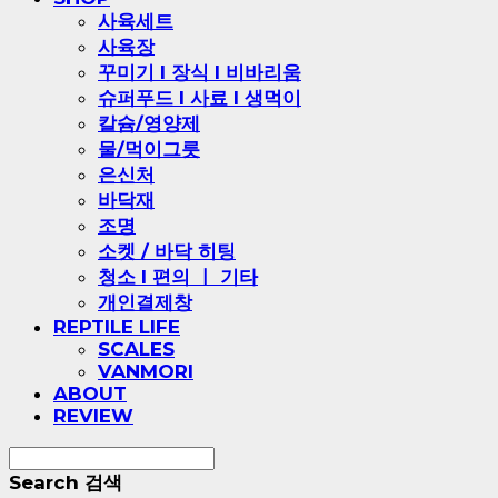
사육세트
사육장
꾸미기 l 장식 l 비바리움
슈퍼푸드 l 사료 l 생먹이
칼슘/영양제
물/먹이그릇
은신처
바닥재
조명
소켓 / 바닥 히팅
청소 l 편의 ㅣ 기타
개인결제창
REPTILE LIFE
SCALES
VANMORI
ABOUT
REVIEW
Search
검색