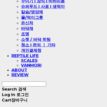
꾸미기 l 장식 l 비바리움
슈퍼푸드 l 사료 l 생먹이
칼슘/영양제
물/먹이그릇
은신처
바닥재
조명
소켓 / 바닥 히팅
청소 l 편의 ㅣ 기타
개인결제창
REPTILE LIFE
SCALES
VANMORI
ABOUT
REVIEW
Search
검색
Log In
로그인
Cart
장바구니