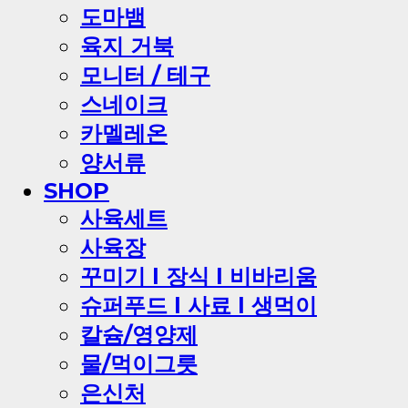
도마뱀
육지 거북
모니터 / 테구
스네이크
카멜레온
양서류
SHOP
사육세트
사육장
꾸미기 l 장식 l 비바리움
슈퍼푸드 l 사료 l 생먹이
칼슘/영양제
물/먹이그릇
은신처