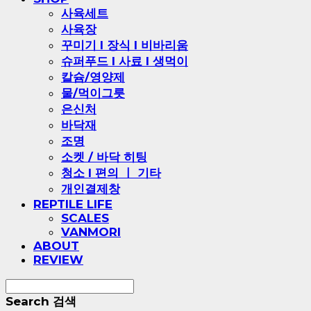
사육세트
사육장
꾸미기 l 장식 l 비바리움
슈퍼푸드 l 사료 l 생먹이
칼슘/영양제
물/먹이그릇
은신처
바닥재
조명
소켓 / 바닥 히팅
청소 l 편의 ㅣ 기타
개인결제창
REPTILE LIFE
SCALES
VANMORI
ABOUT
REVIEW
Search
검색