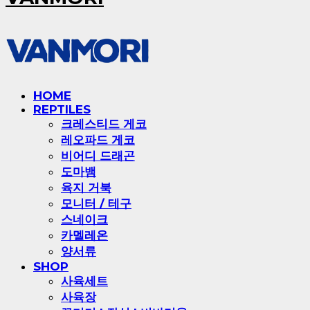
HOME
REPTILES
크레스티드 게코
레오파드 게코
비어디 드래곤
도마뱀
육지 거북
모니터 / 테구
스네이크
카멜레온
양서류
SHOP
사육세트
사육장