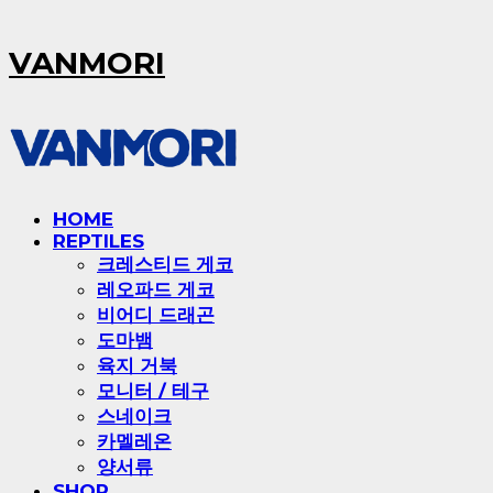
VANMORI
HOME
REPTILES
크레스티드 게코
레오파드 게코
비어디 드래곤
도마뱀
육지 거북
모니터 / 테구
스네이크
카멜레온
양서류
SHOP