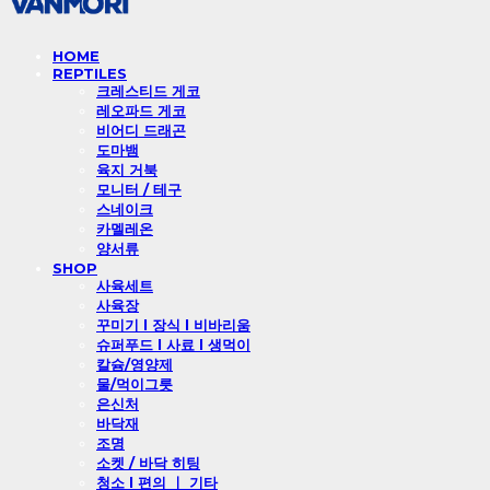
HOME
REPTILES
크레스티드 게코
레오파드 게코
비어디 드래곤
도마뱀
육지 거북
모니터 / 테구
스네이크
카멜레온
양서류
SHOP
사육세트
사육장
꾸미기 l 장식 l 비바리움
슈퍼푸드 l 사료 l 생먹이
칼슘/영양제
물/먹이그릇
은신처
바닥재
조명
소켓 / 바닥 히팅
청소 l 편의 ㅣ 기타