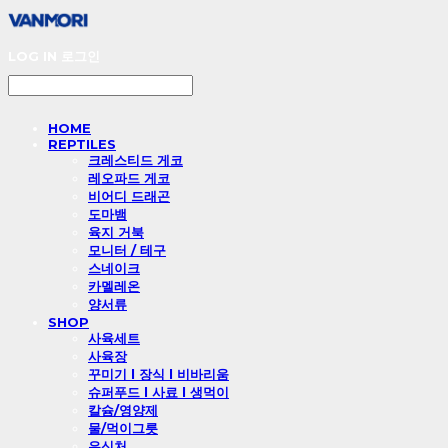
LOG IN
로그인
HOME
REPTILES
크레스티드 게코
레오파드 게코
비어디 드래곤
도마뱀
육지 거북
모니터 / 테구
스네이크
카멜레온
양서류
SHOP
사육세트
사육장
꾸미기 l 장식 l 비바리움
슈퍼푸드 l 사료 l 생먹이
칼슘/영양제
물/먹이그릇
은신처