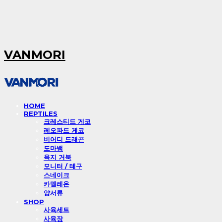
VANMORI
HOME
REPTILES
크레스티드 게코
레오파드 게코
비어디 드래곤
도마뱀
육지 거북
모니터 / 테구
스네이크
카멜레온
양서류
SHOP
사육세트
사육장