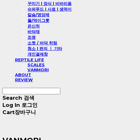
꾸미기 l 장식 l 비바리움
슈퍼푸드 l 사료 l 생먹이
칼슘/영양제
물/먹이그릇
은신처
바닥재
조명
소켓 / 바닥 히팅
청소 l 편의 ㅣ 기타
개인결제창
REPTILE LIFE
SCALES
VANMORI
ABOUT
REVIEW
Search
검색
Log In
로그인
Cart
장바구니