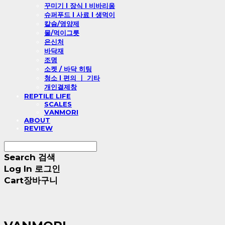
꾸미기 l 장식 l 비바리움
슈퍼푸드 l 사료 l 생먹이
칼슘/영양제
물/먹이그릇
은신처
바닥재
조명
소켓 / 바닥 히팅
청소 l 편의 ㅣ 기타
개인결제창
REPTILE LIFE
SCALES
VANMORI
ABOUT
REVIEW
Search
검색
Log In
로그인
Cart
장바구니