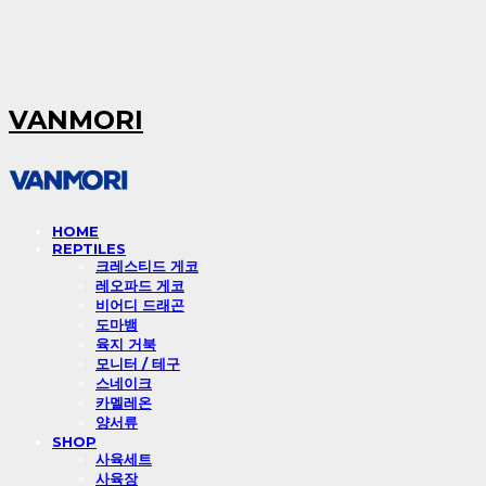
VANMORI
HOME
REPTILES
크레스티드 게코
레오파드 게코
비어디 드래곤
도마뱀
육지 거북
모니터 / 테구
스네이크
카멜레온
양서류
SHOP
사육세트
사육장