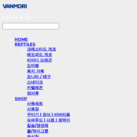
LOG IN
로그인
HOME
REPTILES
크레스티드 게코
레오파드 게코
비어디 드래곤
도마뱀
육지 거북
모니터 / 테구
스네이크
카멜레온
양서류
SHOP
사육세트
사육장
꾸미기 l 장식 l 비바리움
슈퍼푸드 l 사료 l 생먹이
칼슘/영양제
물/먹이그릇
은신처