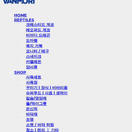
HOME
REPTILES
크레스티드 게코
레오파드 게코
비어디 드래곤
도마뱀
육지 거북
모니터 / 테구
스네이크
카멜레온
양서류
SHOP
사육세트
사육장
꾸미기 l 장식 l 비바리움
슈퍼푸드 l 사료 l 생먹이
칼슘/영양제
물/먹이그릇
은신처
바닥재
조명
소켓 / 바닥 히팅
청소 l 편의 ㅣ 기타