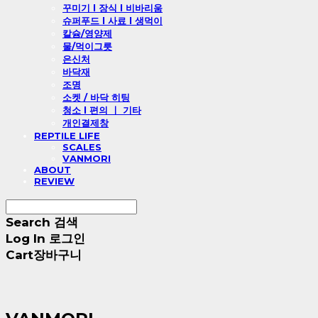
꾸미기 l 장식 l 비바리움
슈퍼푸드 l 사료 l 생먹이
칼슘/영양제
물/먹이그릇
은신처
바닥재
조명
소켓 / 바닥 히팅
청소 l 편의 ㅣ 기타
개인결제창
REPTILE LIFE
SCALES
VANMORI
ABOUT
REVIEW
Search
검색
Log In
로그인
Cart
장바구니