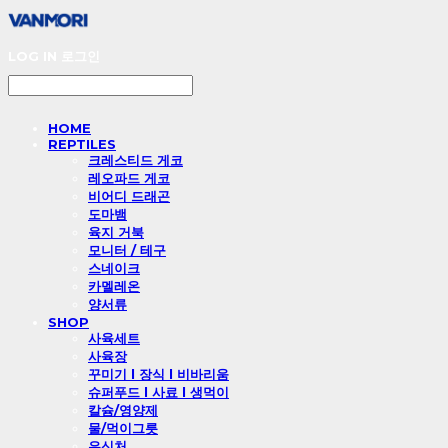
LOG IN
로그인
HOME
REPTILES
크레스티드 게코
레오파드 게코
비어디 드래곤
도마뱀
육지 거북
모니터 / 테구
스네이크
카멜레온
양서류
SHOP
사육세트
사육장
꾸미기 l 장식 l 비바리움
슈퍼푸드 l 사료 l 생먹이
칼슘/영양제
물/먹이그릇
은신처