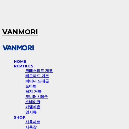
VANMORI
HOME
REPTILES
크레스티드 게코
레오파드 게코
비어디 드래곤
도마뱀
육지 거북
모니터 / 테구
스네이크
카멜레온
양서류
SHOP
사육세트
사육장