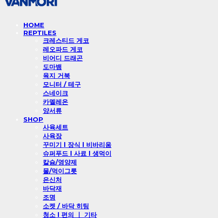
HOME
REPTILES
크레스티드 게코
레오파드 게코
비어디 드래곤
도마뱀
육지 거북
모니터 / 테구
스네이크
카멜레온
양서류
SHOP
사육세트
사육장
꾸미기 l 장식 l 비바리움
슈퍼푸드 l 사료 l 생먹이
칼슘/영양제
물/먹이그릇
은신처
바닥재
조명
소켓 / 바닥 히팅
청소 l 편의 ㅣ 기타