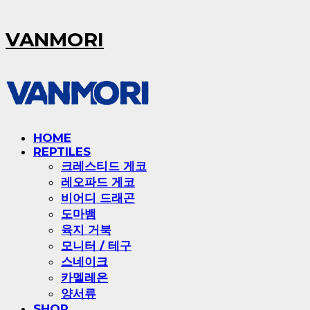
VANMORI
HOME
REPTILES
크레스티드 게코
레오파드 게코
비어디 드래곤
도마뱀
육지 거북
모니터 / 테구
스네이크
카멜레온
양서류
SHOP