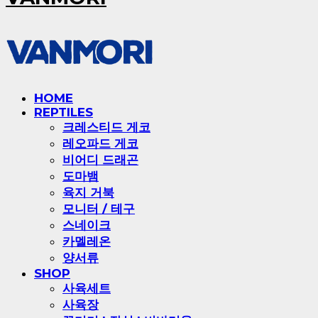
HOME
REPTILES
크레스티드 게코
레오파드 게코
비어디 드래곤
도마뱀
육지 거북
모니터 / 테구
스네이크
카멜레온
양서류
SHOP
사육세트
사육장