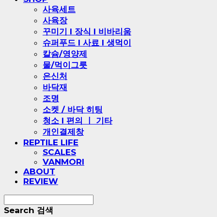
사육세트
사육장
꾸미기 l 장식 l 비바리움
슈퍼푸드 l 사료 l 생먹이
칼슘/영양제
물/먹이그릇
은신처
바닥재
조명
소켓 / 바닥 히팅
청소 l 편의 ㅣ 기타
개인결제창
REPTILE LIFE
SCALES
VANMORI
ABOUT
REVIEW
Search
검색