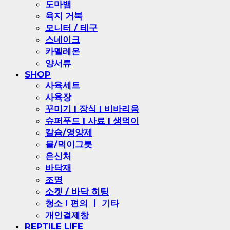
도마뱀
육지 거북
모니터 / 테구
스네이크
카멜레온
양서류
SHOP
사육세트
사육장
꾸미기 l 장식 l 비바리움
슈퍼푸드 l 사료 l 생먹이
칼슘/영양제
물/먹이그릇
은신처
바닥재
조명
소켓 / 바닥 히팅
청소 l 편의 ㅣ 기타
개인결제창
REPTILE LIFE