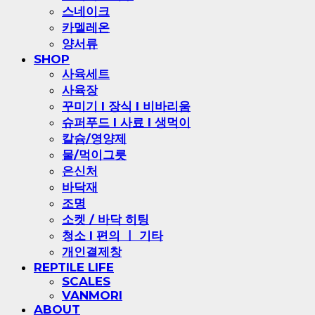
스네이크
카멜레온
양서류
SHOP
사육세트
사육장
꾸미기 l 장식 l 비바리움
슈퍼푸드 l 사료 l 생먹이
칼슘/영양제
물/먹이그릇
은신처
바닥재
조명
소켓 / 바닥 히팅
청소 l 편의 ㅣ 기타
개인결제창
REPTILE LIFE
SCALES
VANMORI
ABOUT