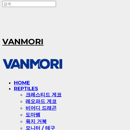
VANMORI
HOME
REPTILES
크레스티드 게코
레오파드 게코
비어디 드래곤
도마뱀
육지 거북
모니터 / 테구