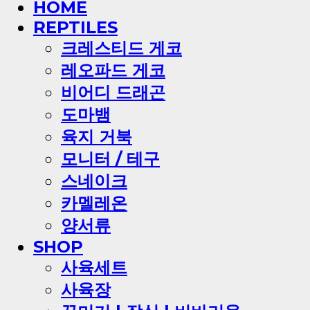
HOME
REPTILES
크레스티드 게코
레오파드 게코
비어디 드래곤
도마뱀
육지 거북
모니터 / 테구
스네이크
카멜레온
양서류
SHOP
사육세트
사육장