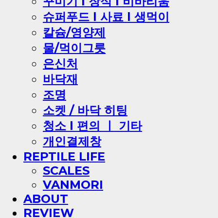
꾸미기 l 장식 l 비바리움
슈퍼푸드 l 사료 l 생먹이
칼슘/영양제
물/먹이그릇
은신처
바닥재
조명
소켓 / 바닥 히팅
청소 l 편의 ㅣ 기타
개인결제창
REPTILE LIFE
SCALES
VANMORI
ABOUT
REVIEW