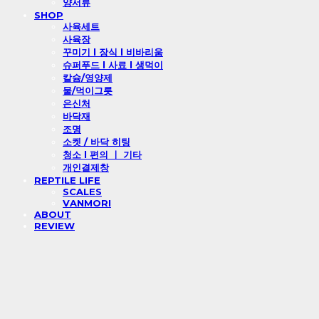
양서류
SHOP
사육세트
사육장
꾸미기 l 장식 l 비바리움
슈퍼푸드 l 사료 l 생먹이
칼슘/영양제
물/먹이그릇
은신처
바닥재
조명
소켓 / 바닥 히팅
청소 l 편의 ㅣ 기타
개인결제창
REPTILE LIFE
SCALES
VANMORI
ABOUT
REVIEW