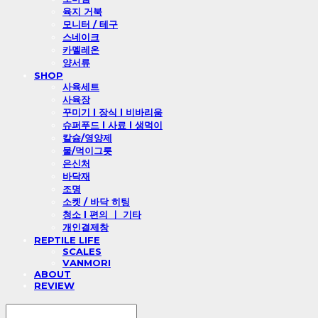
육지 거북
모니터 / 테구
스네이크
카멜레온
양서류
SHOP
사육세트
사육장
꾸미기 l 장식 l 비바리움
슈퍼푸드 l 사료 l 생먹이
칼슘/영양제
물/먹이그릇
은신처
바닥재
조명
소켓 / 바닥 히팅
청소 l 편의 ㅣ 기타
개인결제창
REPTILE LIFE
SCALES
VANMORI
ABOUT
REVIEW