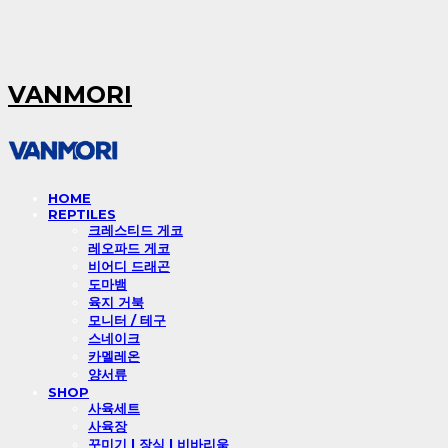
VANMORI
HOME
REPTILES
크레스티드 게코
레오파드 게코
비어디 드래곤
도마뱀
육지 거북
모니터 / 테구
스네이크
카멜레온
양서류
SHOP
사육세트
사육장
꾸미기 l 장식 l 비바리움