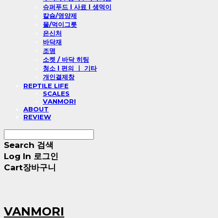
슈퍼푸드 l 사료 l 생먹이
칼슘/영양제
물/먹이그릇
은신처
바닥재
조명
소켓 / 바닥 히팅
청소 l 편의 ㅣ 기타
개인결제창
REPTILE LIFE
SCALES
VANMORI
ABOUT
REVIEW
Search
검색
Log In
로그인
Cart
장바구니
VANMORI