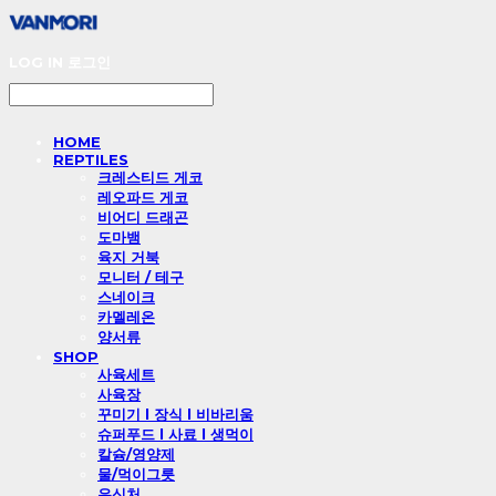
LOG IN
로그인
HOME
REPTILES
크레스티드 게코
레오파드 게코
비어디 드래곤
도마뱀
육지 거북
모니터 / 테구
스네이크
카멜레온
양서류
SHOP
사육세트
사육장
꾸미기 l 장식 l 비바리움
슈퍼푸드 l 사료 l 생먹이
칼슘/영양제
물/먹이그릇
은신처