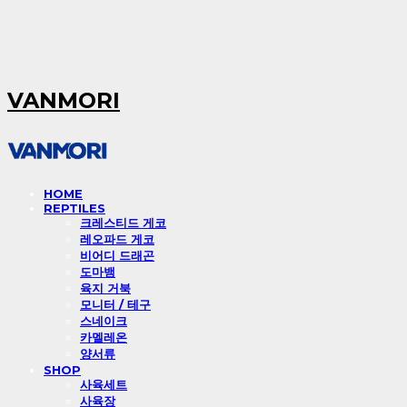
VANMORI
HOME
REPTILES
크레스티드 게코
레오파드 게코
비어디 드래곤
도마뱀
육지 거북
모니터 / 테구
스네이크
카멜레온
양서류
SHOP
사육세트
사육장