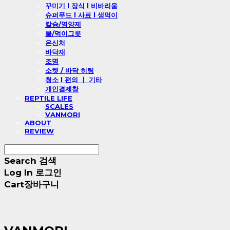
꾸미기 l 장식 l 비바리움
슈퍼푸드 l 사료 l 생먹이
칼슘/영양제
물/먹이그릇
은신처
바닥재
조명
소켓 / 바닥 히팅
청소 l 편의 ㅣ 기타
개인결제창
REPTILE LIFE
SCALES
VANMORI
ABOUT
REVIEW
Search
검색
Log In
로그인
Cart
장바구니