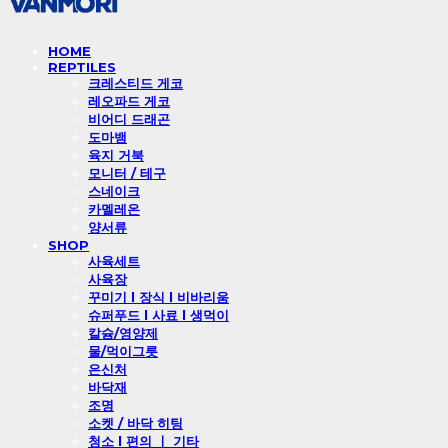
HOME
REPTILES
크레스티드 게코
레오파드 게코
비어디 드래곤
도마뱀
육지 거북
모니터 / 테구
스네이크
카멜레온
양서류
SHOP
사육세트
사육장
꾸미기 l 장식 l 비바리움
슈퍼푸드 l 사료 l 생먹이
칼슘/영양제
물/먹이그릇
은신처
바닥재
조명
소켓 / 바닥 히팅
청소 l 편의 ㅣ 기타