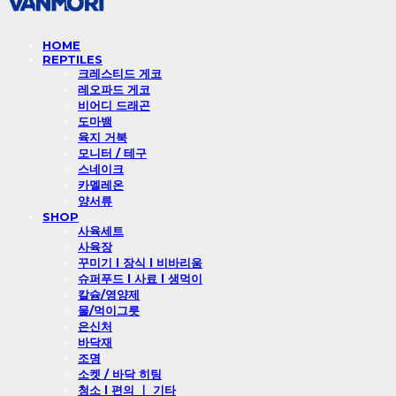
HOME
REPTILES
크레스티드 게코
레오파드 게코
비어디 드래곤
도마뱀
육지 거북
모니터 / 테구
스네이크
카멜레온
양서류
SHOP
사육세트
사육장
꾸미기 l 장식 l 비바리움
슈퍼푸드 l 사료 l 생먹이
칼슘/영양제
물/먹이그릇
은신처
바닥재
조명
소켓 / 바닥 히팅
청소 l 편의 ㅣ 기타