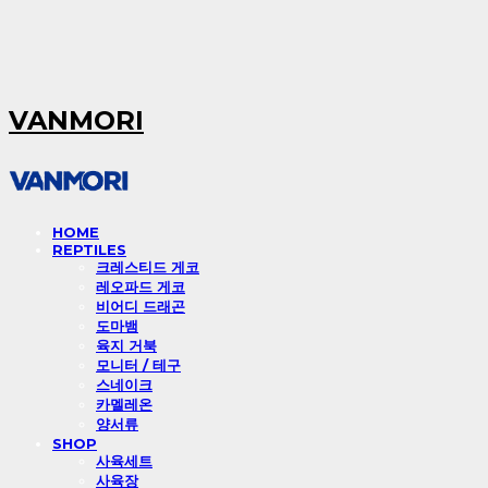
VANMORI
HOME
REPTILES
크레스티드 게코
레오파드 게코
비어디 드래곤
도마뱀
육지 거북
모니터 / 테구
스네이크
카멜레온
양서류
SHOP
사육세트
사육장