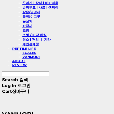
꾸미기 l 장식 l 비바리움
슈퍼푸드 l 사료 l 생먹이
칼슘/영양제
물/먹이그릇
은신처
바닥재
조명
소켓 / 바닥 히팅
청소 l 편의 ㅣ 기타
개인결제창
REPTILE LIFE
SCALES
VANMORI
ABOUT
REVIEW
Search
검색
Log In
로그인
Cart
장바구니