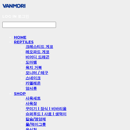
LOG IN
로그인
HOME
REPTILES
크레스티드 게코
레오파드 게코
비어디 드래곤
도마뱀
육지 거북
모니터 / 테구
스네이크
카멜레온
양서류
SHOP
사육세트
사육장
꾸미기 l 장식 l 비바리움
슈퍼푸드 l 사료 l 생먹이
칼슘/영양제
물/먹이그릇
은신처