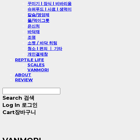
꾸미기 l 장식 l 비바리움
슈퍼푸드 l 사료 l 생먹이
칼슘/영양제
물/먹이그릇
은신처
바닥재
조명
소켓 / 바닥 히팅
청소 l 편의 ㅣ 기타
개인결제창
REPTILE LIFE
SCALES
VANMORI
ABOUT
REVIEW
Search
검색
Log In
로그인
Cart
장바구니