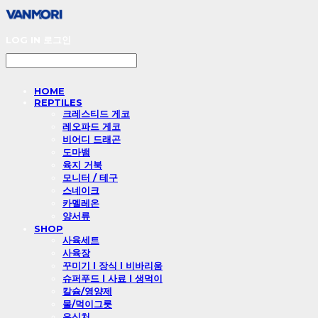
LOG IN
로그인
HOME
REPTILES
크레스티드 게코
레오파드 게코
비어디 드래곤
도마뱀
육지 거북
모니터 / 테구
스네이크
카멜레온
양서류
SHOP
사육세트
사육장
꾸미기 l 장식 l 비바리움
슈퍼푸드 l 사료 l 생먹이
칼슘/영양제
물/먹이그릇
은신처