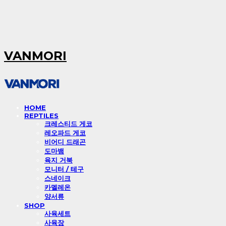
VANMORI
HOME
REPTILES
크레스티드 게코
레오파드 게코
비어디 드래곤
도마뱀
육지 거북
모니터 / 테구
스네이크
카멜레온
양서류
SHOP
사육세트
사육장