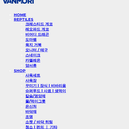
HOME
REPTILES
크레스티드 게코
레오파드 게코
비어디 드래곤
도마뱀
육지 거북
모니터 / 테구
스네이크
카멜레온
양서류
SHOP
사육세트
사육장
꾸미기 l 장식 l 비바리움
슈퍼푸드 l 사료 l 생먹이
칼슘/영양제
물/먹이그릇
은신처
바닥재
조명
소켓 / 바닥 히팅
청소 l 편의 ㅣ 기타