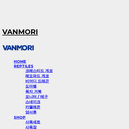
VANMORI
HOME
REPTILES
크레스티드 게코
레오파드 게코
비어디 드래곤
도마뱀
육지 거북
모니터 / 테구
스네이크
카멜레온
양서류
SHOP
사육세트
사육장