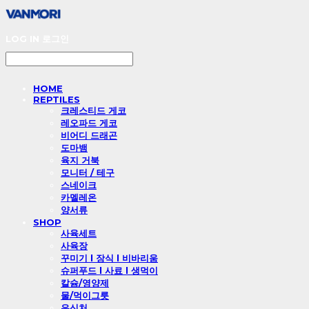
LOG IN
로그인
HOME
REPTILES
크레스티드 게코
레오파드 게코
비어디 드래곤
도마뱀
육지 거북
모니터 / 테구
스네이크
카멜레온
양서류
SHOP
사육세트
사육장
꾸미기 l 장식 l 비바리움
슈퍼푸드 l 사료 l 생먹이
칼슘/영양제
물/먹이그릇
은신처