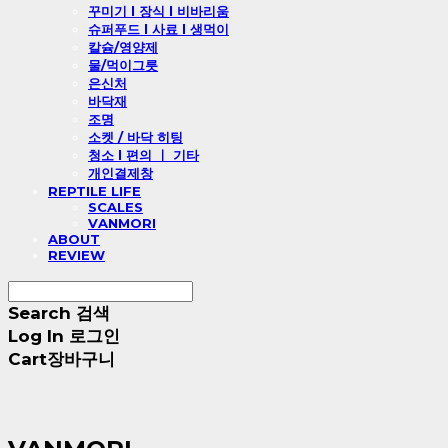
꾸미기 l 장식 l 비바리움
슈퍼푸드 l 사료 l 생먹이
칼슘/영양제
물/먹이그릇
은신처
바닥재
조명
소켓 / 바닥 히팅
청소 l 편의 ㅣ 기타
개인결제창
REPTILE LIFE
SCALES
VANMORI
ABOUT
REVIEW
Search
검색
Log In
로그인
Cart
장바구니