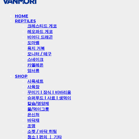
HOME
REPTILES
크레스티드 게코
레오파드 게코
비어디 드래곤
도마뱀
육지 거북
모니터 / 테구
스네이크
카멜레온
양서류
SHOP
사육세트
사육장
꾸미기 l 장식 l 비바리움
슈퍼푸드 l 사료 l 생먹이
칼슘/영양제
물/먹이그릇
은신처
바닥재
조명
소켓 / 바닥 히팅
청소 l 편의 ㅣ 기타