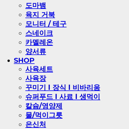
도마뱀
육지 거북
모니터 / 테구
스네이크
카멜레온
양서류
SHOP
사육세트
사육장
꾸미기 l 장식 l 비바리움
슈퍼푸드 l 사료 l 생먹이
칼슘/영양제
물/먹이그릇
은신처