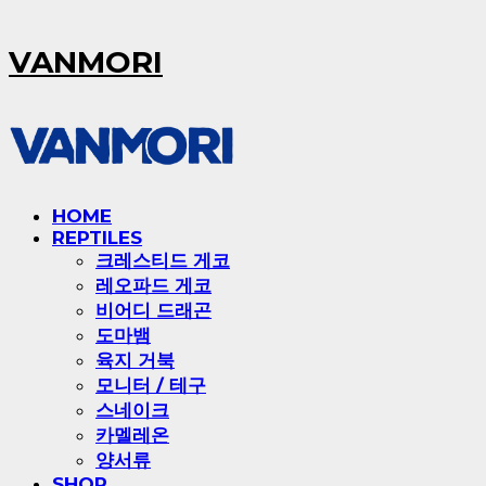
VANMORI
HOME
REPTILES
크레스티드 게코
레오파드 게코
비어디 드래곤
도마뱀
육지 거북
모니터 / 테구
스네이크
카멜레온
양서류
SHOP