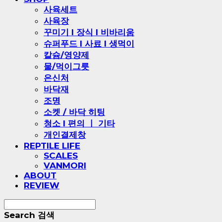
사육세트
사육장
꾸미기 l 장식 l 비바리움
슈퍼푸드 l 사료 l 생먹이
칼슘/영양제
물/먹이그릇
은신처
바닥재
조명
소켓 / 바닥 히팅
청소 l 편의 ㅣ 기타
개인결제창
REPTILE LIFE
SCALES
VANMORI
ABOUT
REVIEW
Search
검색