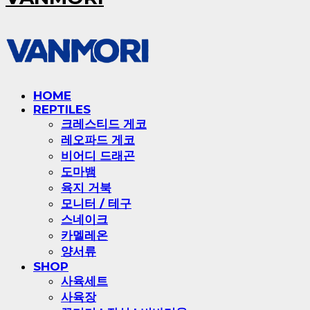
HOME
REPTILES
크레스티드 게코
레오파드 게코
비어디 드래곤
도마뱀
육지 거북
모니터 / 테구
스네이크
카멜레온
양서류
SHOP
사육세트
사육장