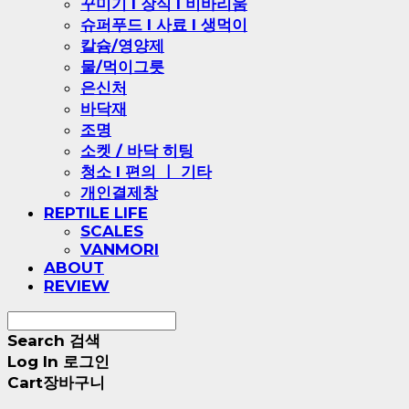
꾸미기 l 장식 l 비바리움
슈퍼푸드 l 사료 l 생먹이
칼슘/영양제
물/먹이그릇
은신처
바닥재
조명
소켓 / 바닥 히팅
청소 l 편의 ㅣ 기타
개인결제창
REPTILE LIFE
SCALES
VANMORI
ABOUT
REVIEW
Search
검색
Log In
로그인
Cart
장바구니