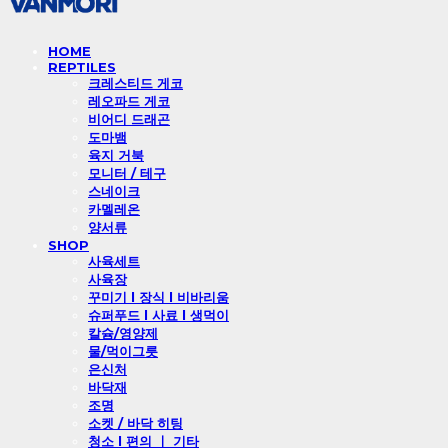
HOME
REPTILES
크레스티드 게코
레오파드 게코
비어디 드래곤
도마뱀
육지 거북
모니터 / 테구
스네이크
카멜레온
양서류
SHOP
사육세트
사육장
꾸미기 l 장식 l 비바리움
슈퍼푸드 l 사료 l 생먹이
칼슘/영양제
물/먹이그릇
은신처
바닥재
조명
소켓 / 바닥 히팅
청소 l 편의 ㅣ 기타