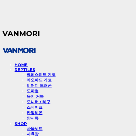
VANMORI
HOME
REPTILES
크레스티드 게코
레오파드 게코
비어디 드래곤
도마뱀
육지 거북
모니터 / 테구
스네이크
카멜레온
양서류
SHOP
사육세트
사육장