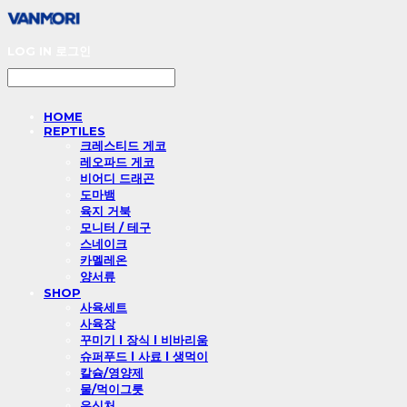
LOG IN
로그인
HOME
REPTILES
크레스티드 게코
레오파드 게코
비어디 드래곤
도마뱀
육지 거북
모니터 / 테구
스네이크
카멜레온
양서류
SHOP
사육세트
사육장
꾸미기 l 장식 l 비바리움
슈퍼푸드 l 사료 l 생먹이
칼슘/영양제
물/먹이그릇
은신처