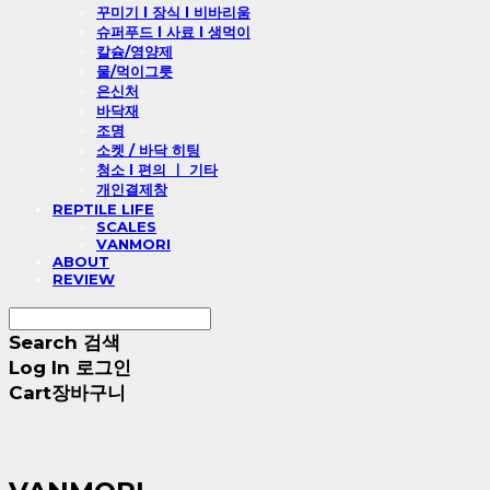
꾸미기 l 장식 l 비바리움
슈퍼푸드 l 사료 l 생먹이
칼슘/영양제
물/먹이그릇
은신처
바닥재
조명
소켓 / 바닥 히팅
청소 l 편의 ㅣ 기타
개인결제창
REPTILE LIFE
SCALES
VANMORI
ABOUT
REVIEW
Search
검색
Log In
로그인
Cart
장바구니