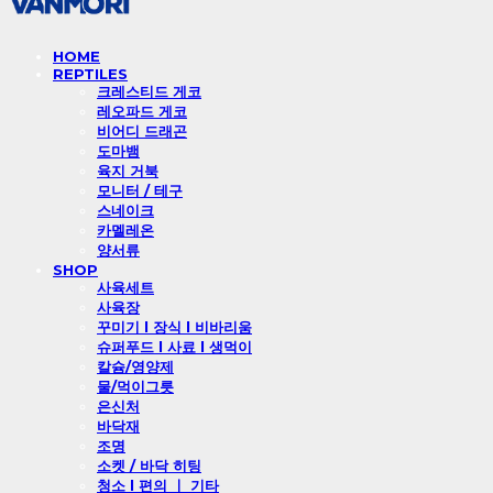
HOME
REPTILES
크레스티드 게코
레오파드 게코
비어디 드래곤
도마뱀
육지 거북
모니터 / 테구
스네이크
카멜레온
양서류
SHOP
사육세트
사육장
꾸미기 l 장식 l 비바리움
슈퍼푸드 l 사료 l 생먹이
칼슘/영양제
물/먹이그릇
은신처
바닥재
조명
소켓 / 바닥 히팅
청소 l 편의 ㅣ 기타