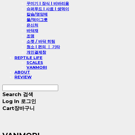
꾸미기 l 장식 l 비바리움
슈퍼푸드 l 사료 l 생먹이
칼슘/영양제
물/먹이그릇
은신처
바닥재
조명
소켓 / 바닥 히팅
청소 l 편의 ㅣ 기타
개인결제창
REPTILE LIFE
SCALES
VANMORI
ABOUT
REVIEW
Search
검색
Log In
로그인
Cart
장바구니