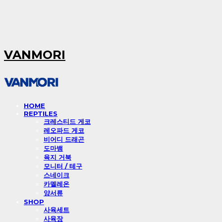
VANMORI
HOME
REPTILES
크레스티드 게코
레오파드 게코
비어디 드래곤
도마뱀
육지 거북
모니터 / 테구
스네이크
카멜레온
양서류
SHOP
사육세트
사육장