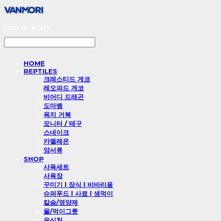
LOG IN
로그인
HOME
REPTILES
크레스티드 게코
레오파드 게코
비어디 드래곤
도마뱀
육지 거북
모니터 / 테구
스네이크
카멜레온
양서류
SHOP
사육세트
사육장
꾸미기 l 장식 l 비바리움
슈퍼푸드 l 사료 l 생먹이
칼슘/영양제
물/먹이그릇
은신처