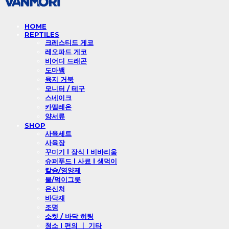
HOME
REPTILES
크레스티드 게코
레오파드 게코
비어디 드래곤
도마뱀
육지 거북
모니터 / 테구
스네이크
카멜레온
양서류
SHOP
사육세트
사육장
꾸미기 l 장식 l 비바리움
슈퍼푸드 l 사료 l 생먹이
칼슘/영양제
물/먹이그릇
은신처
바닥재
조명
소켓 / 바닥 히팅
청소 l 편의 ㅣ 기타