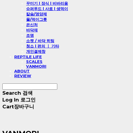
꾸미기 l 장식 l 비바리움
슈퍼푸드 l 사료 l 생먹이
칼슘/영양제
물/먹이그릇
은신처
바닥재
조명
소켓 / 바닥 히팅
청소 l 편의 ㅣ 기타
개인결제창
REPTILE LIFE
SCALES
VANMORI
ABOUT
REVIEW
Search
검색
Log In
로그인
Cart
장바구니