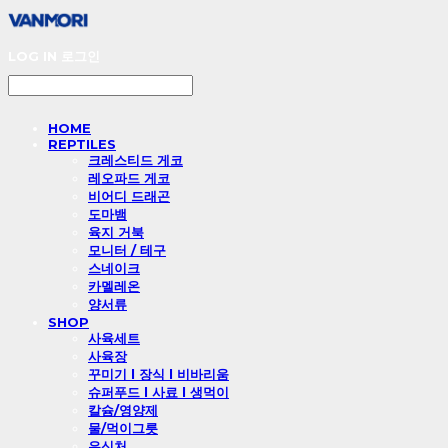
LOG IN
로그인
HOME
REPTILES
크레스티드 게코
레오파드 게코
비어디 드래곤
도마뱀
육지 거북
모니터 / 테구
스네이크
카멜레온
양서류
SHOP
사육세트
사육장
꾸미기 l 장식 l 비바리움
슈퍼푸드 l 사료 l 생먹이
칼슘/영양제
물/먹이그릇
은신처