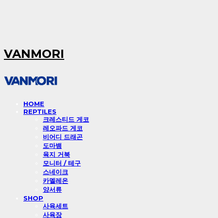
VANMORI
HOME
REPTILES
크레스티드 게코
레오파드 게코
비어디 드래곤
도마뱀
육지 거북
모니터 / 테구
스네이크
카멜레온
양서류
SHOP
사육세트
사육장