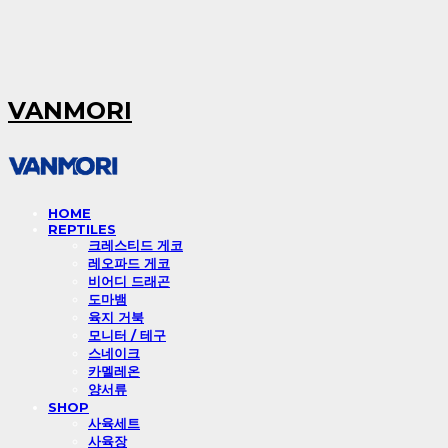
VANMORI
HOME
REPTILES
크레스티드 게코
레오파드 게코
비어디 드래곤
도마뱀
육지 거북
모니터 / 테구
스네이크
카멜레온
양서류
SHOP
사육세트
사육장