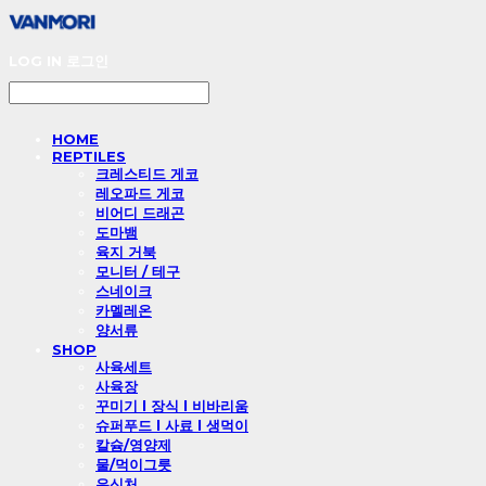
LOG IN
로그인
HOME
REPTILES
크레스티드 게코
레오파드 게코
비어디 드래곤
도마뱀
육지 거북
모니터 / 테구
스네이크
카멜레온
양서류
SHOP
사육세트
사육장
꾸미기 l 장식 l 비바리움
슈퍼푸드 l 사료 l 생먹이
칼슘/영양제
물/먹이그릇
은신처