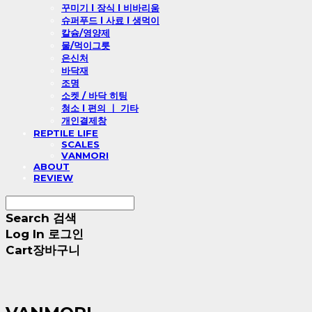
꾸미기 l 장식 l 비바리움
슈퍼푸드 l 사료 l 생먹이
칼슘/영양제
물/먹이그릇
은신처
바닥재
조명
소켓 / 바닥 히팅
청소 l 편의 ㅣ 기타
개인결제창
REPTILE LIFE
SCALES
VANMORI
ABOUT
REVIEW
Search
검색
Log In
로그인
Cart
장바구니