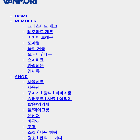
HOME
REPTILES
크레스티드 게코
레오파드 게코
비어디 드래곤
도마뱀
육지 거북
모니터 / 테구
스네이크
카멜레온
양서류
SHOP
사육세트
사육장
꾸미기 l 장식 l 비바리움
슈퍼푸드 l 사료 l 생먹이
칼슘/영양제
물/먹이그릇
은신처
바닥재
조명
소켓 / 바닥 히팅
청소 l 편의 ㅣ 기타