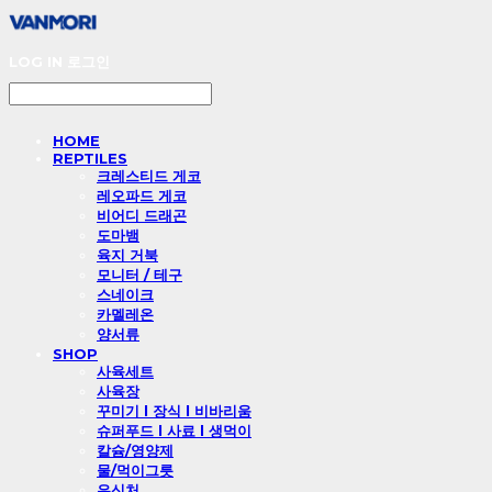
LOG IN
로그인
HOME
REPTILES
크레스티드 게코
레오파드 게코
비어디 드래곤
도마뱀
육지 거북
모니터 / 테구
스네이크
카멜레온
양서류
SHOP
사육세트
사육장
꾸미기 l 장식 l 비바리움
슈퍼푸드 l 사료 l 생먹이
칼슘/영양제
물/먹이그릇
은신처