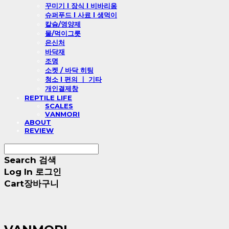
꾸미기 l 장식 l 비바리움
슈퍼푸드 l 사료 l 생먹이
칼슘/영양제
물/먹이그릇
은신처
바닥재
조명
소켓 / 바닥 히팅
청소 l 편의 ㅣ 기타
개인결제창
REPTILE LIFE
SCALES
VANMORI
ABOUT
REVIEW
Search
검색
Log In
로그인
Cart
장바구니