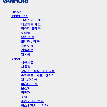
HOME
REPTILES
크레스티드 게코
레오파드 게코
비어디 드래곤
도마뱀
육지 거북
모니터 / 테구
스네이크
카멜레온
양서류
SHOP
사육세트
사육장
꾸미기 l 장식 l 비바리움
슈퍼푸드 l 사료 l 생먹이
칼슘/영양제
물/먹이그릇
은신처
바닥재
조명
소켓 / 바닥 히팅
청소 l 편의 ㅣ 기타