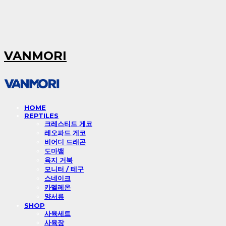
VANMORI
HOME
REPTILES
크레스티드 게코
레오파드 게코
비어디 드래곤
도마뱀
육지 거북
모니터 / 테구
스네이크
카멜레온
양서류
SHOP
사육세트
사육장