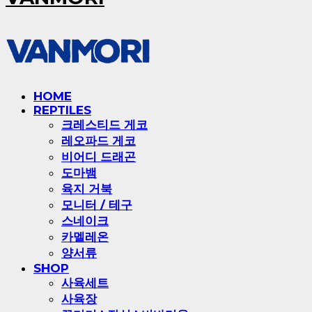
HOME
REPTILES
크레스티드 게코
레오파드 게코
비어디 드래곤
도마뱀
육지 거북
모니터 / 테구
스네이크
카멜레온
양서류
SHOP
사육세트
사육장