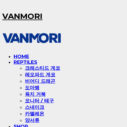
VANMORI
HOME
REPTILES
크레스티드 게코
레오파드 게코
비어디 드래곤
도마뱀
육지 거북
모니터 / 테구
스네이크
카멜레온
양서류
SHOP