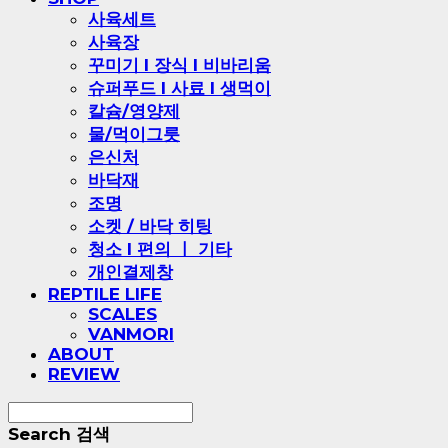
사육세트
사육장
꾸미기 l 장식 l 비바리움
슈퍼푸드 l 사료 l 생먹이
칼슘/영양제
물/먹이그릇
은신처
바닥재
조명
소켓 / 바닥 히팅
청소 l 편의 ㅣ 기타
개인결제창
REPTILE LIFE
SCALES
VANMORI
ABOUT
REVIEW
Search
검색