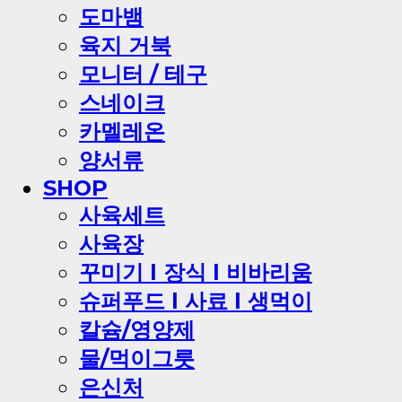
도마뱀
육지 거북
모니터 / 테구
스네이크
카멜레온
양서류
SHOP
사육세트
사육장
꾸미기 l 장식 l 비바리움
슈퍼푸드 l 사료 l 생먹이
칼슘/영양제
물/먹이그릇
은신처