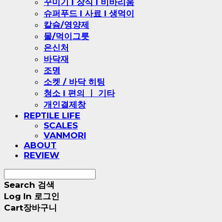
꾸미기 l 장식 l 비바리움
슈퍼푸드 l 사료 l 생먹이
칼슘/영양제
물/먹이그릇
은신처
바닥재
조명
소켓 / 바닥 히팅
청소 l 편의 ㅣ 기타
개인결제창
REPTILE LIFE
SCALES
VANMORI
ABOUT
REVIEW
Search
검색
Log In
로그인
Cart
장바구니