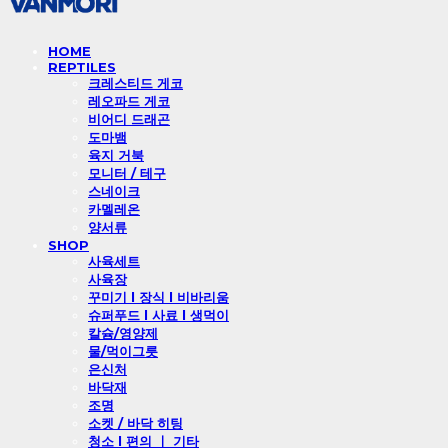
HOME
REPTILES
크레스티드 게코
레오파드 게코
비어디 드래곤
도마뱀
육지 거북
모니터 / 테구
스네이크
카멜레온
양서류
SHOP
사육세트
사육장
꾸미기 l 장식 l 비바리움
슈퍼푸드 l 사료 l 생먹이
칼슘/영양제
물/먹이그릇
은신처
바닥재
조명
소켓 / 바닥 히팅
청소 l 편의 ㅣ 기타