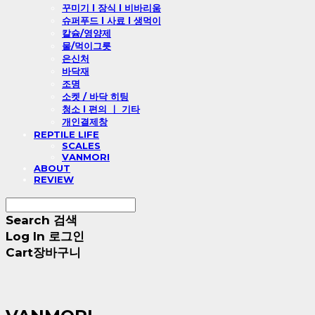
꾸미기 l 장식 l 비바리움
슈퍼푸드 l 사료 l 생먹이
칼슘/영양제
물/먹이그릇
은신처
바닥재
조명
소켓 / 바닥 히팅
청소 l 편의 ㅣ 기타
개인결제창
REPTILE LIFE
SCALES
VANMORI
ABOUT
REVIEW
Search
검색
Log In
로그인
Cart
장바구니