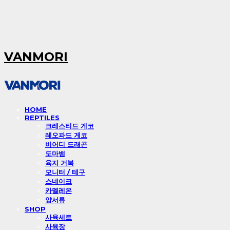
VANMORI
HOME
REPTILES
크레스티드 게코
레오파드 게코
비어디 드래곤
도마뱀
육지 거북
모니터 / 테구
스네이크
카멜레온
양서류
SHOP
사육세트
사육장