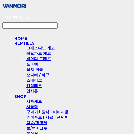
LOG IN
로그인
HOME
REPTILES
크레스티드 게코
레오파드 게코
비어디 드래곤
도마뱀
육지 거북
모니터 / 테구
스네이크
카멜레온
양서류
SHOP
사육세트
사육장
꾸미기 l 장식 l 비바리움
슈퍼푸드 l 사료 l 생먹이
칼슘/영양제
물/먹이그릇
은신처