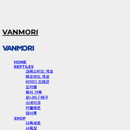
VANMORI
HOME
REPTILES
크레스티드 게코
레오파드 게코
비어디 드래곤
도마뱀
육지 거북
모니터 / 테구
스네이크
카멜레온
양서류
SHOP
사육세트
사육장