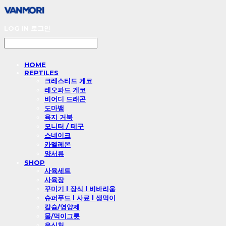
LOG IN
로그인
HOME
REPTILES
크레스티드 게코
레오파드 게코
비어디 드래곤
도마뱀
육지 거북
모니터 / 테구
스네이크
카멜레온
양서류
SHOP
사육세트
사육장
꾸미기 l 장식 l 비바리움
슈퍼푸드 l 사료 l 생먹이
칼슘/영양제
물/먹이그릇
은신처