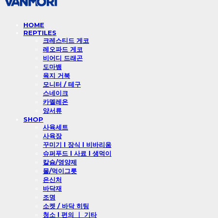
HOME
REPTILES
크레스티드 게코
레오파드 게코
비어디 드래곤
도마뱀
육지 거북
모니터 / 테구
스네이크
카멜레온
양서류
SHOP
사육세트
사육장
꾸미기 l 장식 l 비바리움
슈퍼푸드 l 사료 l 생먹이
칼슘/영양제
물/먹이그릇
은신처
바닥재
조명
소켓 / 바닥 히팅
청소 l 편의 ㅣ 기타