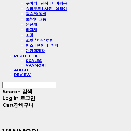
꾸미기 l 장식 l 비바리움
슈퍼푸드 l 사료 l 생먹이
칼슘/영양제
물/먹이그릇
은신처
바닥재
조명
소켓 / 바닥 히팅
청소 l 편의 ㅣ 기타
개인결제창
REPTILE LIFE
SCALES
VANMORI
ABOUT
REVIEW
Search
검색
Log In
로그인
Cart
장바구니