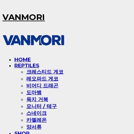
VANMORI
HOME
REPTILES
크레스티드 게코
레오파드 게코
비어디 드래곤
도마뱀
육지 거북
모니터 / 테구
스네이크
카멜레온
양서류
SHOP