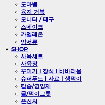
도마뱀
육지 거북
모니터 / 테구
스네이크
카멜레온
양서류
SHOP
사육세트
사육장
꾸미기 l 장식 l 비바리움
슈퍼푸드 l 사료 l 생먹이
칼슘/영양제
물/먹이그릇
은신처