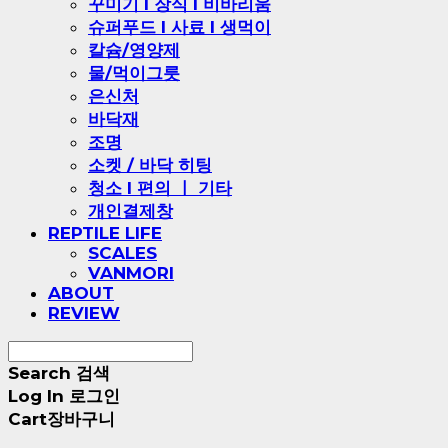
꾸미기 l 장식 l 비바리움
슈퍼푸드 l 사료 l 생먹이
칼슘/영양제
물/먹이그릇
은신처
바닥재
조명
소켓 / 바닥 히팅
청소 l 편의 ㅣ 기타
개인결제창
REPTILE LIFE
SCALES
VANMORI
ABOUT
REVIEW
Search
검색
Log In
로그인
Cart
장바구니