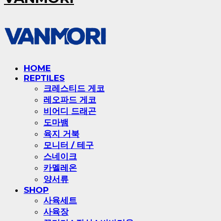
HOME
REPTILES
크레스티드 게코
레오파드 게코
비어디 드래곤
도마뱀
육지 거북
모니터 / 테구
스네이크
카멜레온
양서류
SHOP
사육세트
사육장