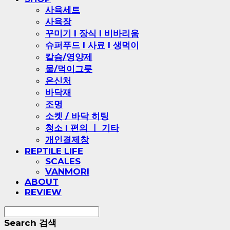
사육세트
사육장
꾸미기 l 장식 l 비바리움
슈퍼푸드 l 사료 l 생먹이
칼슘/영양제
물/먹이그릇
은신처
바닥재
조명
소켓 / 바닥 히팅
청소 l 편의 ㅣ 기타
개인결제창
REPTILE LIFE
SCALES
VANMORI
ABOUT
REVIEW
Search
검색