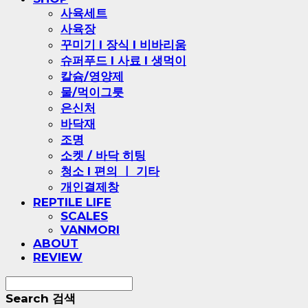
사육세트
사육장
꾸미기 l 장식 l 비바리움
슈퍼푸드 l 사료 l 생먹이
칼슘/영양제
물/먹이그릇
은신처
바닥재
조명
소켓 / 바닥 히팅
청소 l 편의 ㅣ 기타
개인결제창
REPTILE LIFE
SCALES
VANMORI
ABOUT
REVIEW
Search
검색