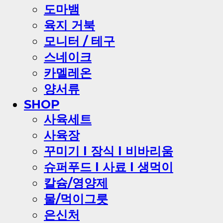
도마뱀
육지 거북
모니터 / 테구
스네이크
카멜레온
양서류
SHOP
사육세트
사육장
꾸미기 l 장식 l 비바리움
슈퍼푸드 l 사료 l 생먹이
칼슘/영양제
물/먹이그릇
은신처