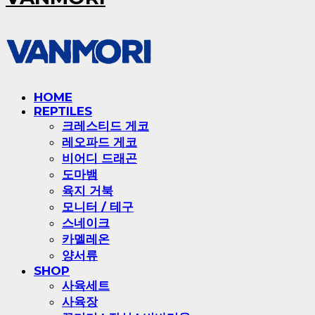
HOME
REPTILES
크레스티드 게코
레오파드 게코
비어디 드래곤
도마뱀
육지 거북
모니터 / 테구
스네이크
카멜레온
양서류
SHOP
사육세트
사육장