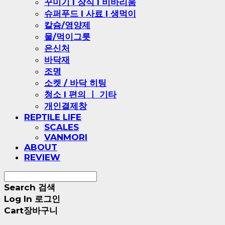
꾸미기 l 장식 l 비바리움
슈퍼푸드 l 사료 l 생먹이
칼슘/영양제
물/먹이그릇
은신처
바닥재
조명
소켓 / 바닥 히팅
청소 l 편의 ㅣ 기타
개인결제창
REPTILE LIFE
SCALES
VANMORI
ABOUT
REVIEW
Search
검색
Log In
로그인
Cart
장바구니