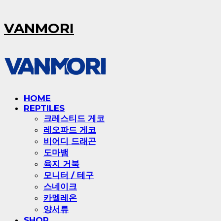
VANMORI
HOME
REPTILES
크레스티드 게코
레오파드 게코
비어디 드래곤
도마뱀
육지 거북
모니터 / 테구
스네이크
카멜레온
양서류
SHOP