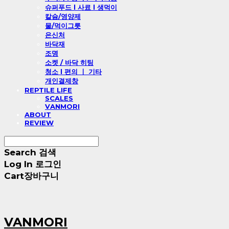
슈퍼푸드 l 사료 l 생먹이
칼슘/영양제
물/먹이그릇
은신처
바닥재
조명
소켓 / 바닥 히팅
청소 l 편의 ㅣ 기타
개인결제창
REPTILE LIFE
SCALES
VANMORI
ABOUT
REVIEW
Search
검색
Log In
로그인
Cart
장바구니
VANMORI