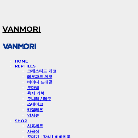
VANMORI
HOME
REPTILES
크레스티드 게코
레오파드 게코
비어디 드래곤
도마뱀
육지 거북
모니터 / 테구
스네이크
카멜레온
양서류
SHOP
사육세트
사육장
꾸미기 l 장식 l 비바리움