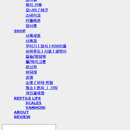
육지 거북
모니터 / 테구
스네이크
카멜레온
양서류
SHOP
사육세트
사육장
꾸미기 l 장식 l 비바리움
슈퍼푸드 l 사료 l 생먹이
칼슘/영양제
물/먹이그릇
은신처
바닥재
조명
소켓 / 바닥 히팅
청소 l 편의 ㅣ 기타
개인결제창
REPTILE LIFE
SCALES
VANMORI
ABOUT
REVIEW