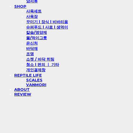
양서류
SHOP
사육세트
사육장
꾸미기 l 장식 l 비바리움
슈퍼푸드 l 사료 l 생먹이
칼슘/영양제
물/먹이그릇
은신처
바닥재
조명
소켓 / 바닥 히팅
청소 l 편의 ㅣ 기타
개인결제창
REPTILE LIFE
SCALES
VANMORI
ABOUT
REVIEW