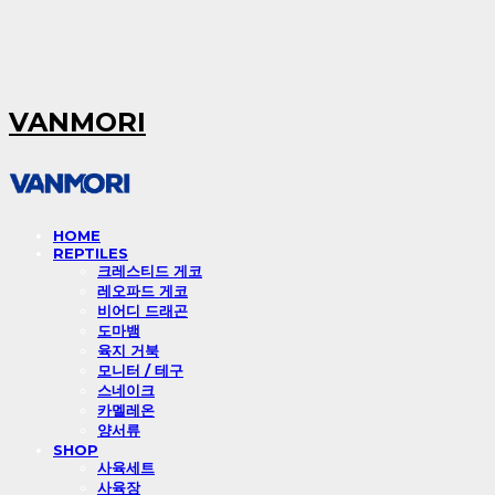
VANMORI
HOME
REPTILES
크레스티드 게코
레오파드 게코
비어디 드래곤
도마뱀
육지 거북
모니터 / 테구
스네이크
카멜레온
양서류
SHOP
사육세트
사육장