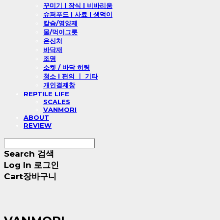
꾸미기 l 장식 l 비바리움
슈퍼푸드 l 사료 l 생먹이
칼슘/영양제
물/먹이그릇
은신처
바닥재
조명
소켓 / 바닥 히팅
청소 l 편의 ㅣ 기타
개인결제창
REPTILE LIFE
SCALES
VANMORI
ABOUT
REVIEW
Search
검색
Log In
로그인
Cart
장바구니