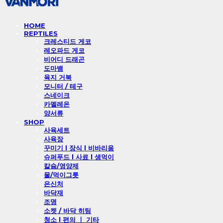
HOME
REPTILES
크레스티드 게코
레오파드 게코
비어디 드래곤
도마뱀
육지 거북
모니터 / 테구
스네이크
카멜레온
양서류
SHOP
사육세트
사육장
꾸미기 l 장식 l 비바리움
슈퍼푸드 l 사료 l 생먹이
칼슘/영양제
물/먹이그릇
은신처
바닥재
조명
소켓 / 바닥 히팅
청소 l 편의 ㅣ 기타