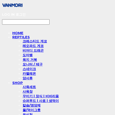
LOG IN
로그인
HOME
REPTILES
크레스티드 게코
레오파드 게코
비어디 드래곤
도마뱀
육지 거북
모니터 / 테구
스네이크
카멜레온
양서류
SHOP
사육세트
사육장
꾸미기 l 장식 l 비바리움
슈퍼푸드 l 사료 l 생먹이
칼슘/영양제
물/먹이그릇
은신처