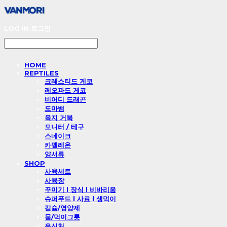
LOG IN
로그인
HOME
REPTILES
크레스티드 게코
레오파드 게코
비어디 드래곤
도마뱀
육지 거북
모니터 / 테구
스네이크
카멜레온
양서류
SHOP
사육세트
사육장
꾸미기 l 장식 l 비바리움
슈퍼푸드 l 사료 l 생먹이
칼슘/영양제
물/먹이그릇
은신처