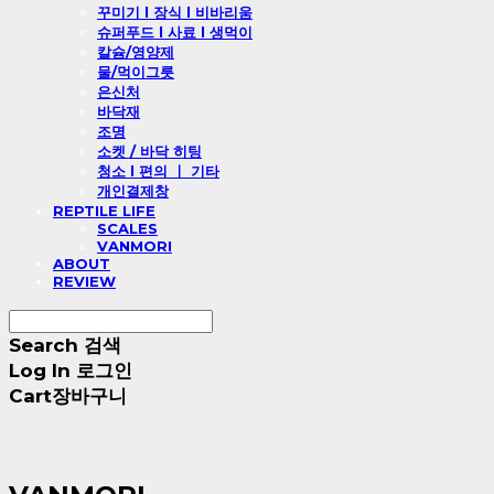
꾸미기 l 장식 l 비바리움
슈퍼푸드 l 사료 l 생먹이
칼슘/영양제
물/먹이그릇
은신처
바닥재
조명
소켓 / 바닥 히팅
청소 l 편의 ㅣ 기타
개인결제창
REPTILE LIFE
SCALES
VANMORI
ABOUT
REVIEW
Search
검색
Log In
로그인
Cart
장바구니