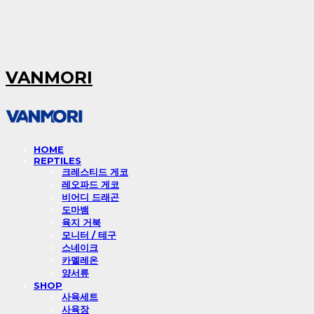
VANMORI
HOME
REPTILES
크레스티드 게코
레오파드 게코
비어디 드래곤
도마뱀
육지 거북
모니터 / 테구
스네이크
카멜레온
양서류
SHOP
사육세트
사육장