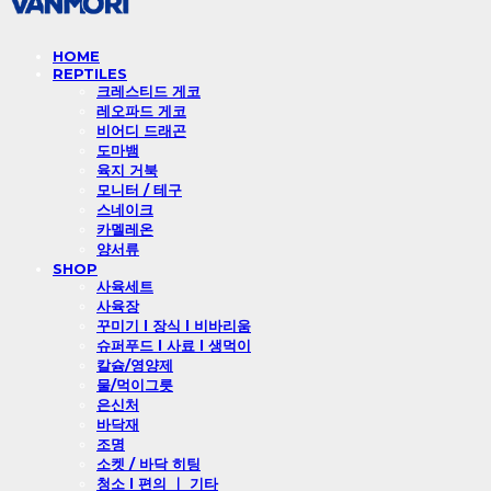
HOME
REPTILES
크레스티드 게코
레오파드 게코
비어디 드래곤
도마뱀
육지 거북
모니터 / 테구
스네이크
카멜레온
양서류
SHOP
사육세트
사육장
꾸미기 l 장식 l 비바리움
슈퍼푸드 l 사료 l 생먹이
칼슘/영양제
물/먹이그릇
은신처
바닥재
조명
소켓 / 바닥 히팅
청소 l 편의 ㅣ 기타