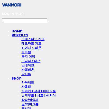
LOG IN
로그인
HOME
REPTILES
크레스티드 게코
레오파드 게코
비어디 드래곤
도마뱀
육지 거북
모니터 / 테구
스네이크
카멜레온
양서류
SHOP
사육세트
사육장
꾸미기 l 장식 l 비바리움
슈퍼푸드 l 사료 l 생먹이
칼슘/영양제
물/먹이그릇
은신처