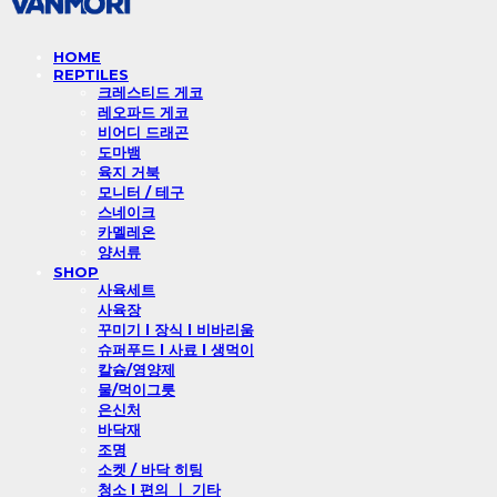
HOME
REPTILES
크레스티드 게코
레오파드 게코
비어디 드래곤
도마뱀
육지 거북
모니터 / 테구
스네이크
카멜레온
양서류
SHOP
사육세트
사육장
꾸미기 l 장식 l 비바리움
슈퍼푸드 l 사료 l 생먹이
칼슘/영양제
물/먹이그릇
은신처
바닥재
조명
소켓 / 바닥 히팅
청소 l 편의 ㅣ 기타