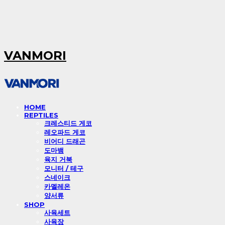
VANMORI
HOME
REPTILES
크레스티드 게코
레오파드 게코
비어디 드래곤
도마뱀
육지 거북
모니터 / 테구
스네이크
카멜레온
양서류
SHOP
사육세트
사육장