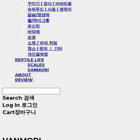
꾸미기 l 장식 l 비바리움
슈퍼푸드 l 사료 l 생먹이
칼슘/영양제
물/먹이그릇
은신처
바닥재
조명
소켓 / 바닥 히팅
청소 l 편의 ㅣ 기타
개인결제창
REPTILE LIFE
SCALES
VANMORI
ABOUT
REVIEW
Search
검색
Log In
로그인
Cart
장바구니