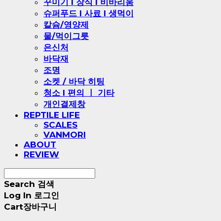
꾸미기 l 장식 l 비바리움
슈퍼푸드 l 사료 l 생먹이
칼슘/영양제
물/먹이그릇
은신처
바닥재
조명
소켓 / 바닥 히팅
청소 l 편의 ㅣ 기타
개인결제창
REPTILE LIFE
SCALES
VANMORI
ABOUT
REVIEW
Search
검색
Log In
로그인
Cart
장바구니