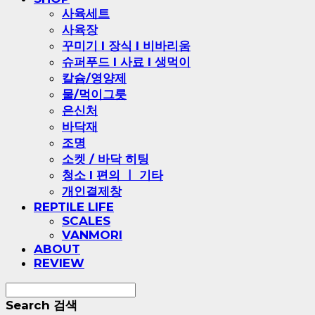
사육세트
사육장
꾸미기 l 장식 l 비바리움
슈퍼푸드 l 사료 l 생먹이
칼슘/영양제
물/먹이그릇
은신처
바닥재
조명
소켓 / 바닥 히팅
청소 l 편의 ㅣ 기타
개인결제창
REPTILE LIFE
SCALES
VANMORI
ABOUT
REVIEW
Search
검색