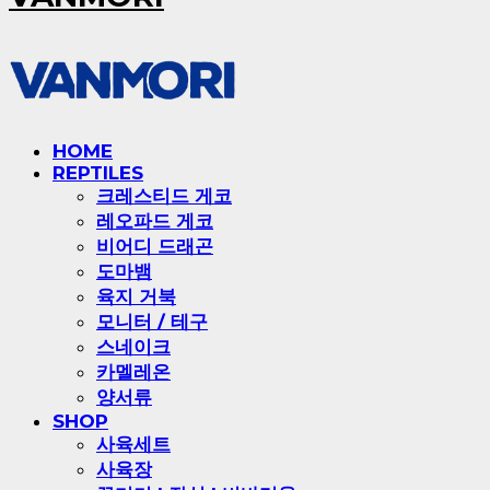
HOME
REPTILES
크레스티드 게코
레오파드 게코
비어디 드래곤
도마뱀
육지 거북
모니터 / 테구
스네이크
카멜레온
양서류
SHOP
사육세트
사육장