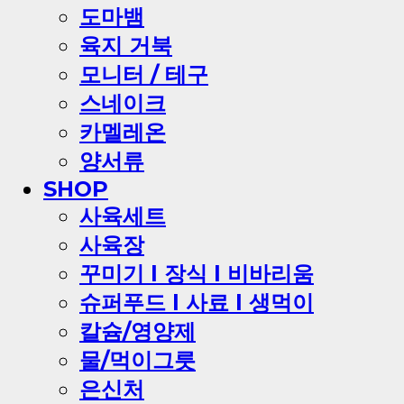
도마뱀
육지 거북
모니터 / 테구
스네이크
카멜레온
양서류
SHOP
사육세트
사육장
꾸미기 l 장식 l 비바리움
슈퍼푸드 l 사료 l 생먹이
칼슘/영양제
물/먹이그릇
은신처