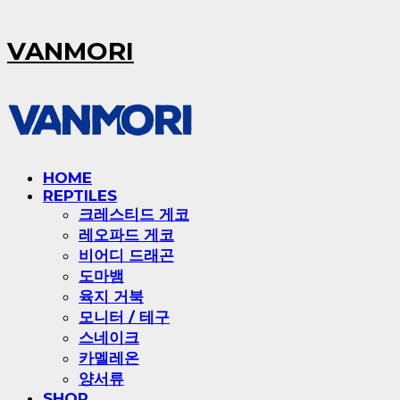
VANMORI
HOME
REPTILES
크레스티드 게코
레오파드 게코
비어디 드래곤
도마뱀
육지 거북
모니터 / 테구
스네이크
카멜레온
양서류
SHOP