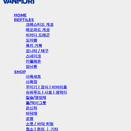
HOME
REPTILES
크레스티드 게코
레오파드 게코
비어디 드래곤
도마뱀
육지 거북
모니터 / 테구
스네이크
카멜레온
양서류
SHOP
사육세트
사육장
꾸미기 l 장식 l 비바리움
슈퍼푸드 l 사료 l 생먹이
칼슘/영양제
물/먹이그릇
은신처
바닥재
조명
소켓 / 바닥 히팅
청소 l 편의 ㅣ 기타