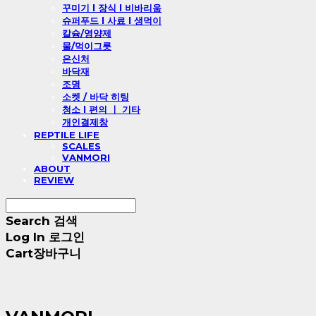
꾸미기 l 장식 l 비바리움
슈퍼푸드 l 사료 l 생먹이
칼슘/영양제
물/먹이그릇
은신처
바닥재
조명
소켓 / 바닥 히팅
청소 l 편의 ㅣ 기타
개인결제창
REPTILE LIFE
SCALES
VANMORI
ABOUT
REVIEW
Search
검색
Log In
로그인
Cart
장바구니