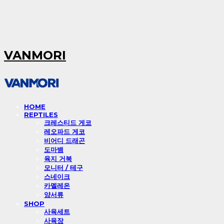
VANMORI
HOME
REPTILES
크레스티드 게코
레오파드 게코
비어디 드래곤
도마뱀
육지 거북
모니터 / 테구
스네이크
카멜레온
양서류
SHOP
사육세트
사육장