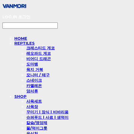
LOG IN
로그인
HOME
REPTILES
크레스티드 게코
레오파드 게코
비어디 드래곤
도마뱀
육지 거북
모니터 / 테구
스네이크
카멜레온
양서류
SHOP
사육세트
사육장
꾸미기 l 장식 l 비바리움
슈퍼푸드 l 사료 l 생먹이
칼슘/영양제
물/먹이그릇
은신처