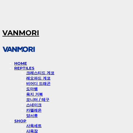
VANMORI
HOME
REPTILES
크레스티드 게코
레오파드 게코
비어디 드래곤
도마뱀
육지 거북
모니터 / 테구
스네이크
카멜레온
양서류
SHOP
사육세트
사육장