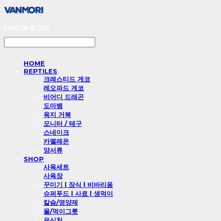
LOG IN
로그인
HOME
REPTILES
크레스티드 게코
레오파드 게코
비어디 드래곤
도마뱀
육지 거북
모니터 / 테구
스네이크
카멜레온
양서류
SHOP
사육세트
사육장
꾸미기 l 장식 l 비바리움
슈퍼푸드 l 사료 l 생먹이
칼슘/영양제
물/먹이그릇
은신처