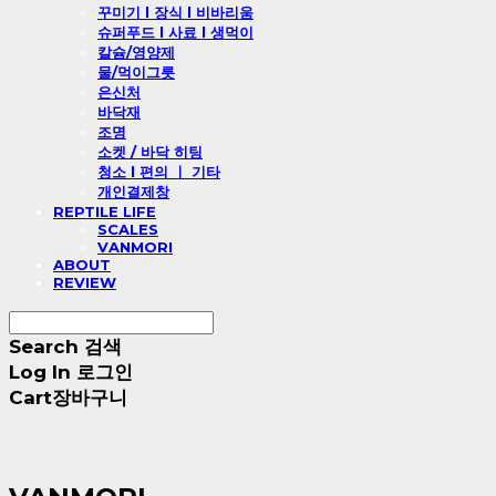
꾸미기 l 장식 l 비바리움
슈퍼푸드 l 사료 l 생먹이
칼슘/영양제
물/먹이그릇
은신처
바닥재
조명
소켓 / 바닥 히팅
청소 l 편의 ㅣ 기타
개인결제창
REPTILE LIFE
SCALES
VANMORI
ABOUT
REVIEW
Search
검색
Log In
로그인
Cart
장바구니