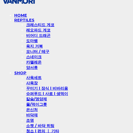
HOME
REPTILES
크레스티드 게코
레오파드 게코
비어디 드래곤
도마뱀
육지 거북
모니터 / 테구
스네이크
카멜레온
양서류
SHOP
사육세트
사육장
꾸미기 l 장식 l 비바리움
슈퍼푸드 l 사료 l 생먹이
칼슘/영양제
물/먹이그릇
은신처
바닥재
조명
소켓 / 바닥 히팅
청소 l 편의 ㅣ 기타