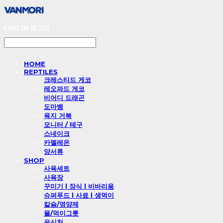
LOG IN
로그인
HOME
REPTILES
크레스티드 게코
레오파드 게코
비어디 드래곤
도마뱀
육지 거북
모니터 / 테구
스네이크
카멜레온
양서류
SHOP
사육세트
사육장
꾸미기 l 장식 l 비바리움
슈퍼푸드 l 사료 l 생먹이
칼슘/영양제
물/먹이그릇
은신처