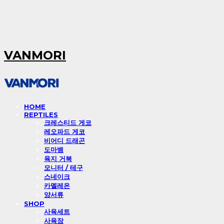
VANMORI
HOME
REPTILES
크레스티드 게코
레오파드 게코
비어디 드래곤
도마뱀
육지 거북
모니터 / 테구
스네이크
카멜레온
양서류
SHOP
사육세트
사육장