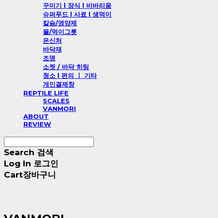
꾸미기 l 장식 l 비바리움
슈퍼푸드 l 사료 l 생먹이
칼슘/영양제
물/먹이그릇
은신처
바닥재
조명
소켓 / 바닥 히팅
청소 l 편의 ㅣ 기타
개인결제창
REPTILE LIFE
SCALES
VANMORI
ABOUT
REVIEW
Search
검색
Log In
로그인
Cart
장바구니