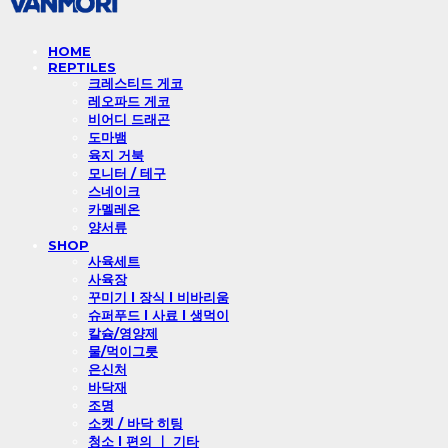
HOME
REPTILES
크레스티드 게코
레오파드 게코
비어디 드래곤
도마뱀
육지 거북
모니터 / 테구
스네이크
카멜레온
양서류
SHOP
사육세트
사육장
꾸미기 l 장식 l 비바리움
슈퍼푸드 l 사료 l 생먹이
칼슘/영양제
물/먹이그릇
은신처
바닥재
조명
소켓 / 바닥 히팅
청소 l 편의 ㅣ 기타