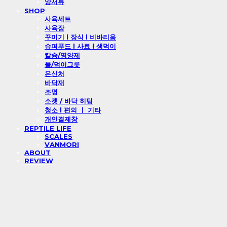
양서류
SHOP
사육세트
사육장
꾸미기 l 장식 l 비바리움
슈퍼푸드 l 사료 l 생먹이
칼슘/영양제
물/먹이그릇
은신처
바닥재
조명
소켓 / 바닥 히팅
청소 l 편의 ㅣ 기타
개인결제창
REPTILE LIFE
SCALES
VANMORI
ABOUT
REVIEW