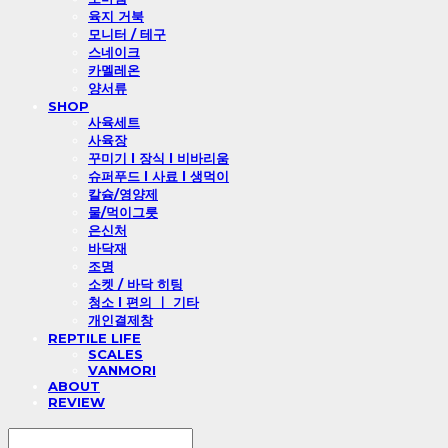
육지 거북
모니터 / 테구
스네이크
카멜레온
양서류
SHOP
사육세트
사육장
꾸미기 l 장식 l 비바리움
슈퍼푸드 l 사료 l 생먹이
칼슘/영양제
물/먹이그릇
은신처
바닥재
조명
소켓 / 바닥 히팅
청소 l 편의 ㅣ 기타
개인결제창
REPTILE LIFE
SCALES
VANMORI
ABOUT
REVIEW