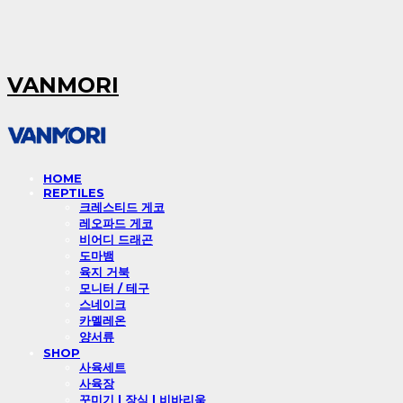
VANMORI
HOME
REPTILES
크레스티드 게코
레오파드 게코
비어디 드래곤
도마뱀
육지 거북
모니터 / 테구
스네이크
카멜레온
양서류
SHOP
사육세트
사육장
꾸미기 l 장식 l 비바리움