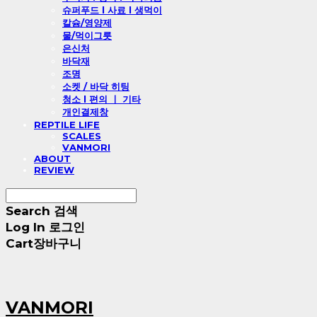
슈퍼푸드 l 사료 l 생먹이
칼슘/영양제
물/먹이그릇
은신처
바닥재
조명
소켓 / 바닥 히팅
청소 l 편의 ㅣ 기타
개인결제창
REPTILE LIFE
SCALES
VANMORI
ABOUT
REVIEW
Search
검색
Log In
로그인
Cart
장바구니
VANMORI