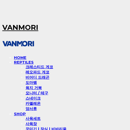
VANMORI
HOME
REPTILES
크레스티드 게코
레오파드 게코
비어디 드래곤
도마뱀
육지 거북
모니터 / 테구
스네이크
카멜레온
양서류
SHOP
사육세트
사육장
꾸미기 l 장식 l 비바리움