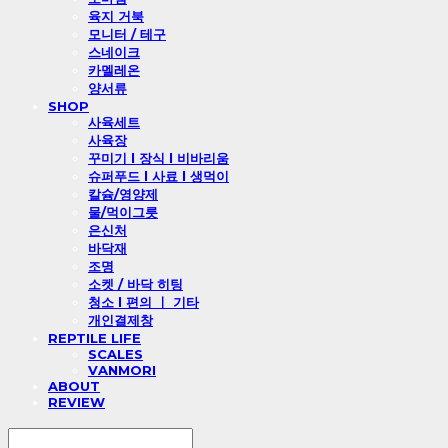
육지 거북
모니터 / 테구
스네이크
카멜레온
양서류
SHOP
사육세트
사육장
꾸미기 l 장식 l 비바리움
슈퍼푸드 l 사료 l 생먹이
칼슘/영양제
물/먹이그릇
은신처
바닥재
조명
소켓 / 바닥 히팅
청소 l 편의 ㅣ 기타
개인결제창
REPTILE LIFE
SCALES
VANMORI
ABOUT
REVIEW