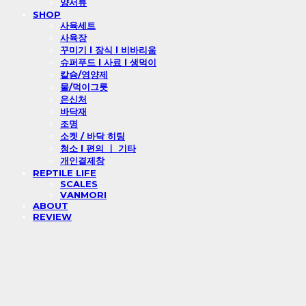
양서류
SHOP
사육세트
사육장
꾸미기 l 장식 l 비바리움
슈퍼푸드 l 사료 l 생먹이
칼슘/영양제
물/먹이그릇
은신처
바닥재
조명
소켓 / 바닥 히팅
청소 l 편의 ㅣ 기타
개인결제창
REPTILE LIFE
SCALES
VANMORI
ABOUT
REVIEW