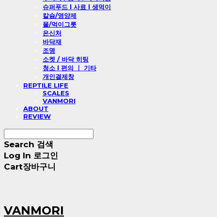
슈퍼푸드 l 사료 l 생먹이
칼슘/영양제
물/먹이그릇
은신처
바닥재
조명
소켓 / 바닥 히팅
청소 l 편의 ㅣ 기타
개인결제창
REPTILE LIFE
SCALES
VANMORI
ABOUT
REVIEW
Search
검색
Log In
로그인
Cart
장바구니
VANMORI