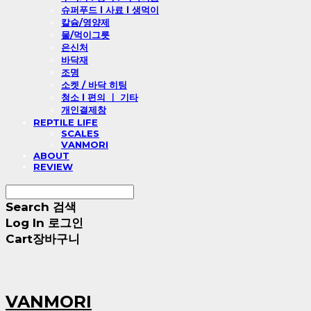
슈퍼푸드 l 사료 l 생먹이
칼슘/영양제
물/먹이그릇
은신처
바닥재
조명
소켓 / 바닥 히팅
청소 l 편의 ㅣ 기타
개인결제창
REPTILE LIFE
SCALES
VANMORI
ABOUT
REVIEW
Search
검색
Log In
로그인
Cart
장바구니
VANMORI