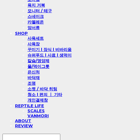
육지 거북
모니터 / 테구
스네이크
카멜레온
양서류
SHOP
사육세트
사육장
꾸미기 l 장식 l 비바리움
슈퍼푸드 l 사료 l 생먹이
칼슘/영양제
물/먹이그릇
은신처
바닥재
조명
소켓 / 바닥 히팅
청소 l 편의 ㅣ 기타
개인결제창
REPTILE LIFE
SCALES
VANMORI
ABOUT
REVIEW