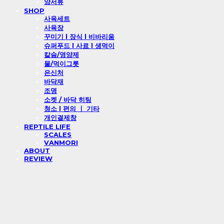
양서류
SHOP
사육세트
사육장
꾸미기 l 장식 l 비바리움
슈퍼푸드 l 사료 l 생먹이
칼슘/영양제
물/먹이그릇
은신처
바닥재
조명
소켓 / 바닥 히팅
청소 l 편의 ㅣ 기타
개인결제창
REPTILE LIFE
SCALES
VANMORI
ABOUT
REVIEW