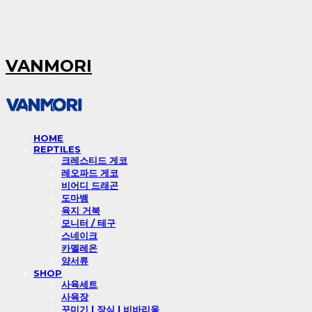
VANMORI
HOME
REPTILES
크레스티드 게코
레오파드 게코
비어디 드래곤
도마뱀
육지 거북
모니터 / 테구
스네이크
카멜레온
양서류
SHOP
사육세트
사육장
꾸미기 l 장식 l 비바리움