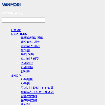
LOG IN
로그인
HOME
REPTILES
크레스티드 게코
레오파드 게코
비어디 드래곤
도마뱀
육지 거북
모니터 / 테구
스네이크
카멜레온
양서류
SHOP
사육세트
사육장
꾸미기 l 장식 l 비바리움
슈퍼푸드 l 사료 l 생먹이
칼슘/영양제
물/먹이그릇
은신처