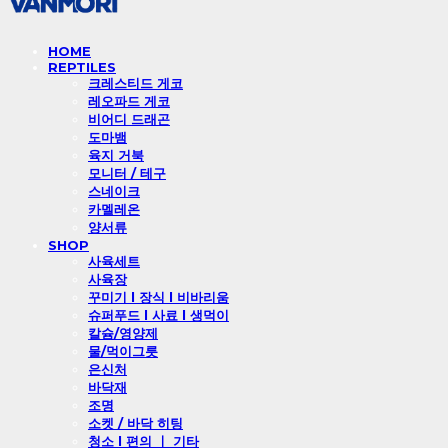
HOME
REPTILES
크레스티드 게코
레오파드 게코
비어디 드래곤
도마뱀
육지 거북
모니터 / 테구
스네이크
카멜레온
양서류
SHOP
사육세트
사육장
꾸미기 l 장식 l 비바리움
슈퍼푸드 l 사료 l 생먹이
칼슘/영양제
물/먹이그릇
은신처
바닥재
조명
소켓 / 바닥 히팅
청소 l 편의 ㅣ 기타