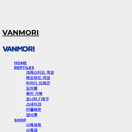
VANMORI
HOME
REPTILES
크레스티드 게코
레오파드 게코
비어디 드래곤
도마뱀
육지 거북
모니터 / 테구
스네이크
카멜레온
양서류
SHOP
사육세트
사육장