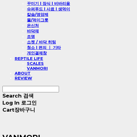
꾸미기 l 장식 l 비바리움
슈퍼푸드 l 사료 l 생먹이
칼슘/영양제
물/먹이그릇
은신처
바닥재
조명
소켓 / 바닥 히팅
청소 l 편의 ㅣ 기타
개인결제창
REPTILE LIFE
SCALES
VANMORI
ABOUT
REVIEW
Search
검색
Log In
로그인
Cart
장바구니