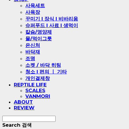
사육세트
사육장
꾸미기 l 장식 l 비바리움
슈퍼푸드 l 사료 l 생먹이
칼슘/영양제
물/먹이그릇
은신처
바닥재
조명
소켓 / 바닥 히팅
청소 l 편의 ㅣ 기타
개인결제창
REPTILE LIFE
SCALES
VANMORI
ABOUT
REVIEW
Search
검색