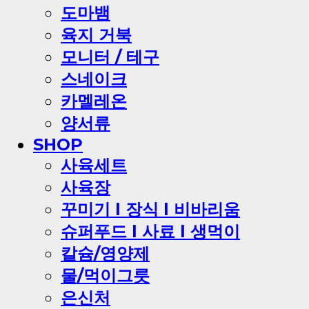
도마뱀
육지 거북
모니터 / 테구
스네이크
카멜레온
양서류
SHOP
사육세트
사육장
꾸미기 l 장식 l 비바리움
슈퍼푸드 l 사료 l 생먹이
칼슘/영양제
물/먹이그릇
은신처