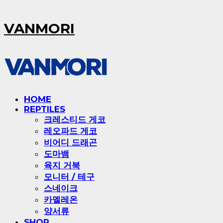
VANMORI
HOME
REPTILES
크레스티드 게코
레오파드 게코
비어디 드래곤
도마뱀
육지 거북
모니터 / 테구
스네이크
카멜레온
양서류
SHOP