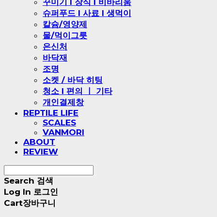
꾸미기 l 장식 l 비바리움
슈퍼푸드 l 사료 l 생먹이
칼슘/영양제
물/먹이그릇
은신처
바닥재
조명
소켓 / 바닥 히팅
청소 l 편의 ㅣ 기타
개인결제창
REPTILE LIFE
SCALES
VANMORI
ABOUT
REVIEW
Search
검색
Log In
로그인
Cart
장바구니