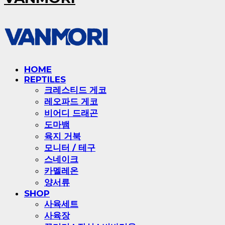
HOME
REPTILES
크레스티드 게코
레오파드 게코
비어디 드래곤
도마뱀
육지 거북
모니터 / 테구
스네이크
카멜레온
양서류
SHOP
사육세트
사육장