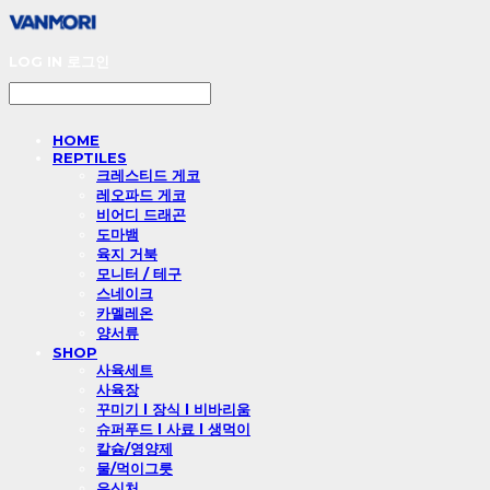
LOG IN
로그인
HOME
REPTILES
크레스티드 게코
레오파드 게코
비어디 드래곤
도마뱀
육지 거북
모니터 / 테구
스네이크
카멜레온
양서류
SHOP
사육세트
사육장
꾸미기 l 장식 l 비바리움
슈퍼푸드 l 사료 l 생먹이
칼슘/영양제
물/먹이그릇
은신처