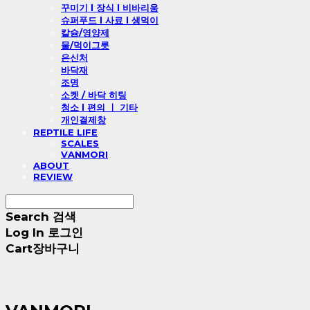
꾸미기 l 장식 l 비바리움
슈퍼푸드 l 사료 l 생먹이
칼슘/영양제
물/먹이그릇
은신처
바닥재
조명
소켓 / 바닥 히팅
청소 l 편의 ㅣ 기타
개인결제창
REPTILE LIFE
SCALES
VANMORI
ABOUT
REVIEW
Search
검색
Log In
로그인
Cart
장바구니