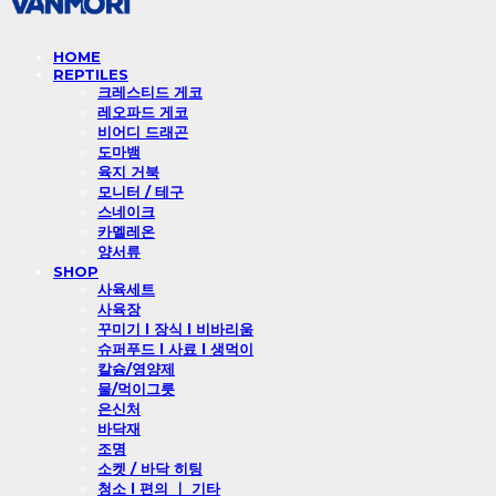
HOME
REPTILES
크레스티드 게코
레오파드 게코
비어디 드래곤
도마뱀
육지 거북
모니터 / 테구
스네이크
카멜레온
양서류
SHOP
사육세트
사육장
꾸미기 l 장식 l 비바리움
슈퍼푸드 l 사료 l 생먹이
칼슘/영양제
물/먹이그릇
은신처
바닥재
조명
소켓 / 바닥 히팅
청소 l 편의 ㅣ 기타