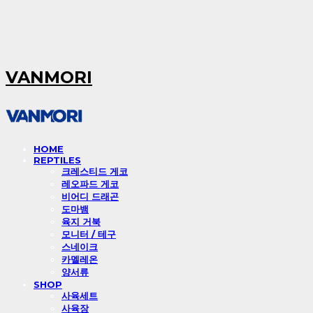
VANMORI
HOME
REPTILES
크레스티드 게코
레오파드 게코
비어디 드래곤
도마뱀
육지 거북
모니터 / 테구
스네이크
카멜레온
양서류
SHOP
사육세트
사육장