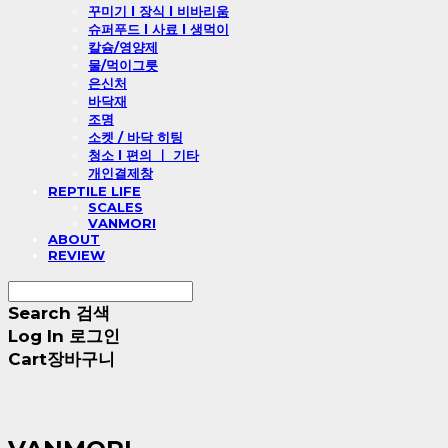
꾸미기 l 장식 l 비바리움
슈퍼푸드 l 사료 l 생먹이
칼슘/영양제
물/먹이그릇
은신처
바닥재
조명
소켓 / 바닥 히팅
청소 l 편의 ㅣ 기타
개인결제창
REPTILE LIFE
SCALES
VANMORI
ABOUT
REVIEW
Search
검색
Log In
로그인
Cart
장바구니