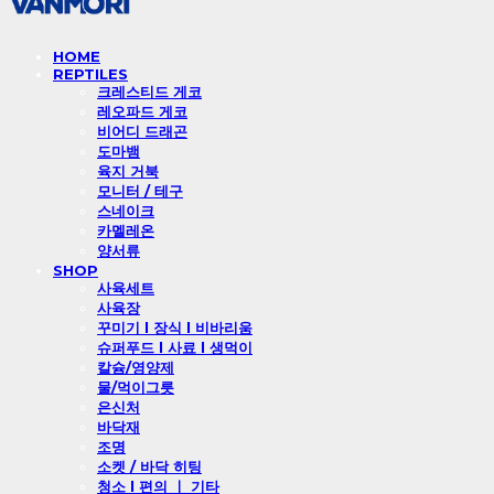
HOME
REPTILES
크레스티드 게코
레오파드 게코
비어디 드래곤
도마뱀
육지 거북
모니터 / 테구
스네이크
카멜레온
양서류
SHOP
사육세트
사육장
꾸미기 l 장식 l 비바리움
슈퍼푸드 l 사료 l 생먹이
칼슘/영양제
물/먹이그릇
은신처
바닥재
조명
소켓 / 바닥 히팅
청소 l 편의 ㅣ 기타