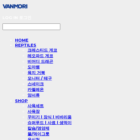
LOG IN
로그인
HOME
REPTILES
크레스티드 게코
레오파드 게코
비어디 드래곤
도마뱀
육지 거북
모니터 / 테구
스네이크
카멜레온
양서류
SHOP
사육세트
사육장
꾸미기 l 장식 l 비바리움
슈퍼푸드 l 사료 l 생먹이
칼슘/영양제
물/먹이그릇
은신처