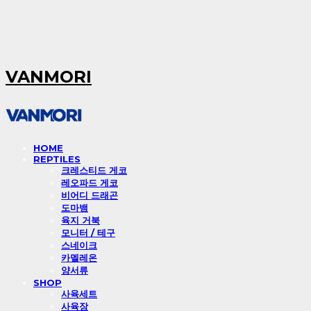
VANMORI
HOME
REPTILES
크레스티드 게코
레오파드 게코
비어디 드래곤
도마뱀
육지 거북
모니터 / 테구
스네이크
카멜레온
양서류
SHOP
사육세트
사육장