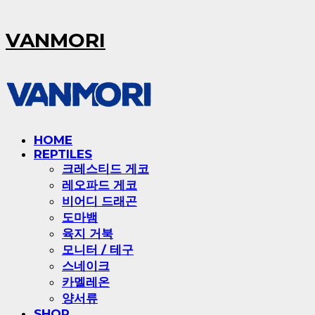
VANMORI
HOME
REPTILES
크레스티드 게코
레오파드 게코
비어디 드래곤
도마뱀
육지 거북
모니터 / 테구
스네이크
카멜레온
양서류
SHOP