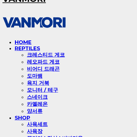
HOME
REPTILES
크레스티드 게코
레오파드 게코
비어디 드래곤
도마뱀
육지 거북
모니터 / 테구
스네이크
카멜레온
양서류
SHOP
사육세트
사육장