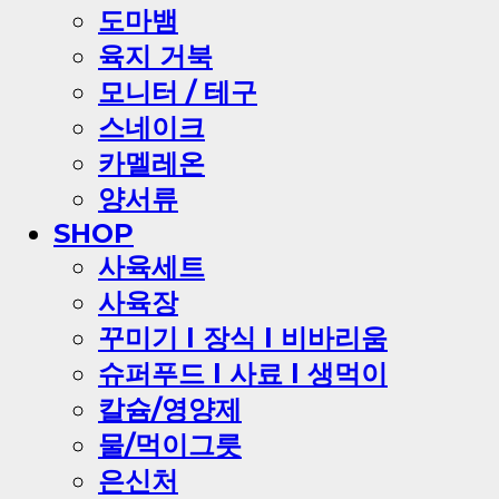
도마뱀
육지 거북
모니터 / 테구
스네이크
카멜레온
양서류
SHOP
사육세트
사육장
꾸미기 l 장식 l 비바리움
슈퍼푸드 l 사료 l 생먹이
칼슘/영양제
물/먹이그릇
은신처