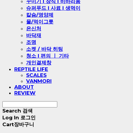
꾸미기 l 장식 l 비바리움
슈퍼푸드 l 사료 l 생먹이
칼슘/영양제
물/먹이그릇
은신처
바닥재
조명
소켓 / 바닥 히팅
청소 l 편의 ㅣ 기타
개인결제창
REPTILE LIFE
SCALES
VANMORI
ABOUT
REVIEW
Search
검색
Log In
로그인
Cart
장바구니