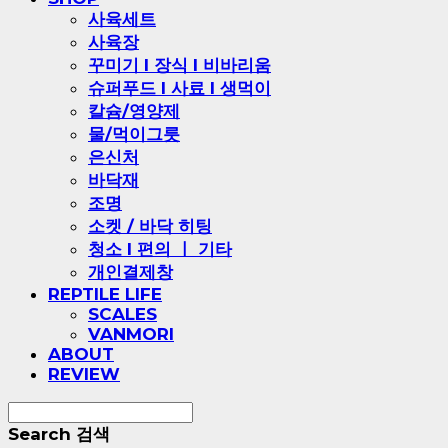
사육세트
사육장
꾸미기 l 장식 l 비바리움
슈퍼푸드 l 사료 l 생먹이
칼슘/영양제
물/먹이그릇
은신처
바닥재
조명
소켓 / 바닥 히팅
청소 l 편의 ㅣ 기타
개인결제창
REPTILE LIFE
SCALES
VANMORI
ABOUT
REVIEW
Search
검색