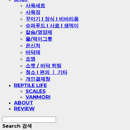
사육세트
사육장
꾸미기 l 장식 l 비바리움
슈퍼푸드 l 사료 l 생먹이
칼슘/영양제
물/먹이그릇
은신처
바닥재
조명
소켓 / 바닥 히팅
청소 l 편의 ㅣ 기타
개인결제창
REPTILE LIFE
SCALES
VANMORI
ABOUT
REVIEW
Search
검색