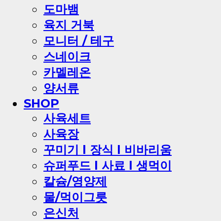
도마뱀
육지 거북
모니터 / 테구
스네이크
카멜레온
양서류
SHOP
사육세트
사육장
꾸미기 l 장식 l 비바리움
슈퍼푸드 l 사료 l 생먹이
칼슘/영양제
물/먹이그릇
은신처