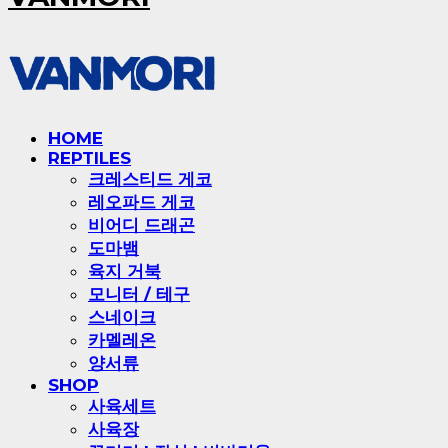
HOME
REPTILES
크레스티드 게코
레오파드 게코
비어디 드래곤
도마뱀
육지 거북
모니터 / 테구
스네이크
카멜레온
양서류
SHOP
사육세트
사육장