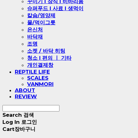
꾸미기 l 장식 l 비바리움
슈퍼푸드 l 사료 l 생먹이
칼슘/영양제
물/먹이그릇
은신처
바닥재
조명
소켓 / 바닥 히팅
청소 l 편의 ㅣ 기타
개인결제창
REPTILE LIFE
SCALES
VANMORI
ABOUT
REVIEW
Search
검색
Log In
로그인
Cart
장바구니