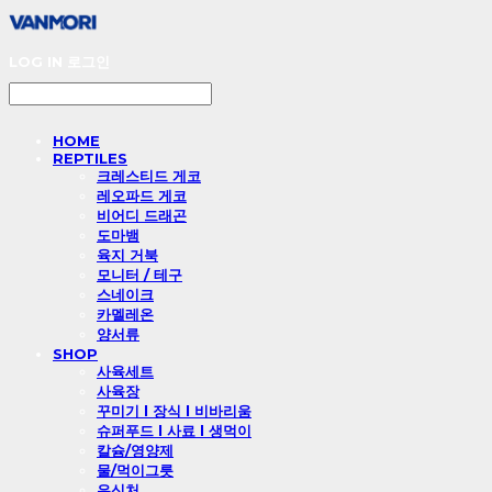
LOG IN
로그인
HOME
REPTILES
크레스티드 게코
레오파드 게코
비어디 드래곤
도마뱀
육지 거북
모니터 / 테구
스네이크
카멜레온
양서류
SHOP
사육세트
사육장
꾸미기 l 장식 l 비바리움
슈퍼푸드 l 사료 l 생먹이
칼슘/영양제
물/먹이그릇
은신처