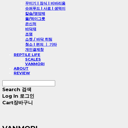
꾸미기 l 장식 l 비바리움
슈퍼푸드 l 사료 l 생먹이
칼슘/영양제
물/먹이그릇
은신처
바닥재
조명
소켓 / 바닥 히팅
청소 l 편의 ㅣ 기타
개인결제창
REPTILE LIFE
SCALES
VANMORI
ABOUT
REVIEW
Search
검색
Log In
로그인
Cart
장바구니