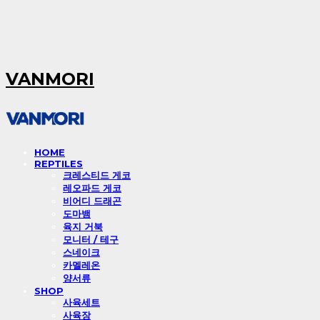
VANMORI
HOME
REPTILES
크레스티드 게코
레오파드 게코
비어디 드래곤
도마뱀
육지 거북
모니터 / 테구
스네이크
카멜레온
양서류
SHOP
사육세트
사육장