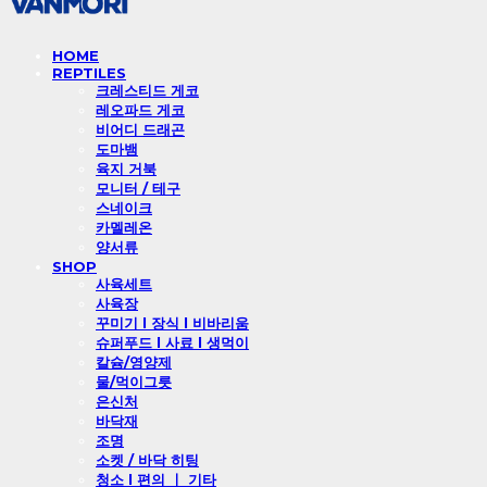
HOME
REPTILES
크레스티드 게코
레오파드 게코
비어디 드래곤
도마뱀
육지 거북
모니터 / 테구
스네이크
카멜레온
양서류
SHOP
사육세트
사육장
꾸미기 l 장식 l 비바리움
슈퍼푸드 l 사료 l 생먹이
칼슘/영양제
물/먹이그릇
은신처
바닥재
조명
소켓 / 바닥 히팅
청소 l 편의 ㅣ 기타