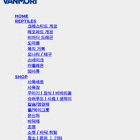
HOME
REPTILES
크레스티드 게코
레오파드 게코
비어디 드래곤
도마뱀
육지 거북
모니터 / 테구
스네이크
카멜레온
양서류
SHOP
사육세트
사육장
꾸미기 l 장식 l 비바리움
슈퍼푸드 l 사료 l 생먹이
칼슘/영양제
물/먹이그릇
은신처
바닥재
조명
소켓 / 바닥 히팅
청소 l 편의 ㅣ 기타