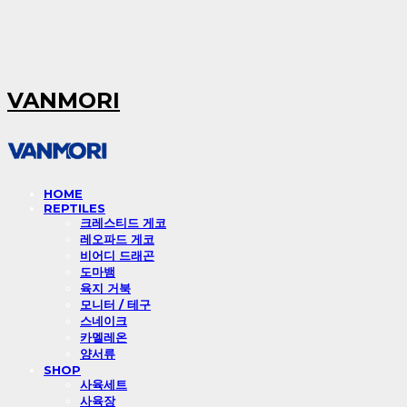
VANMORI
HOME
REPTILES
크레스티드 게코
레오파드 게코
비어디 드래곤
도마뱀
육지 거북
모니터 / 테구
스네이크
카멜레온
양서류
SHOP
사육세트
사육장