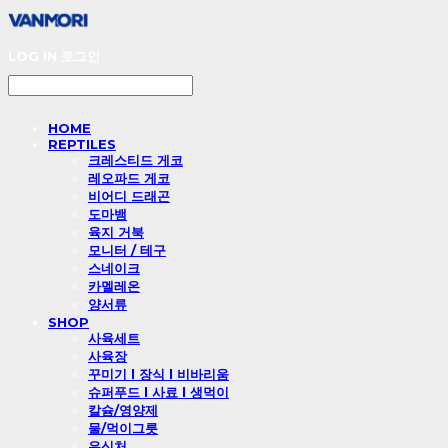
LOG IN
로그인
HOME
REPTILES
크레스티드 게코
레오파드 게코
비어디 드래곤
도마뱀
육지 거북
모니터 / 테구
스네이크
카멜레온
양서류
SHOP
사육세트
사육장
꾸미기 l 장식 l 비바리움
슈퍼푸드 l 사료 l 생먹이
칼슘/영양제
물/먹이그릇
은신처