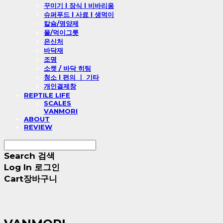
꾸미기 l 장식 l 비바리움
슈퍼푸드 l 사료 l 생먹이
칼슘/영양제
물/먹이그릇
은신처
바닥재
조명
소켓 / 바닥 히팅
청소 l 편의 ㅣ 기타
개인결제창
REPTILE LIFE
SCALES
VANMORI
ABOUT
REVIEW
Search
검색
Log In
로그인
Cart
장바구니