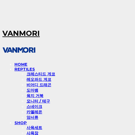
VANMORI
HOME
REPTILES
크레스티드 게코
레오파드 게코
비어디 드래곤
도마뱀
육지 거북
모니터 / 테구
스네이크
카멜레온
양서류
SHOP
사육세트
사육장