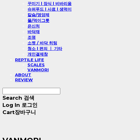
꾸미기 l 장식 l 비바리움
슈퍼푸드 l 사료 l 생먹이
칼슘/영양제
물/먹이그릇
은신처
바닥재
조명
소켓 / 바닥 히팅
청소 l 편의 ㅣ 기타
개인결제창
REPTILE LIFE
SCALES
VANMORI
ABOUT
REVIEW
Search
검색
Log In
로그인
Cart
장바구니