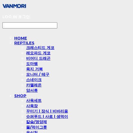
LOG IN
로그인
HOME
REPTILES
크레스티드 게코
레오파드 게코
비어디 드래곤
도마뱀
육지 거북
모니터 / 테구
스네이크
카멜레온
양서류
SHOP
사육세트
사육장
꾸미기 l 장식 l 비바리움
슈퍼푸드 l 사료 l 생먹이
칼슘/영양제
물/먹이그릇
은신처