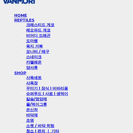
HOME
REPTILES
크레스티드 게코
레오파드 게코
비어디 드래곤
도마뱀
육지 거북
모니터 / 테구
스네이크
카멜레온
양서류
SHOP
사육세트
사육장
꾸미기 l 장식 l 비바리움
슈퍼푸드 l 사료 l 생먹이
칼슘/영양제
물/먹이그릇
은신처
바닥재
조명
소켓 / 바닥 히팅
청소 l 편의 ㅣ 기타