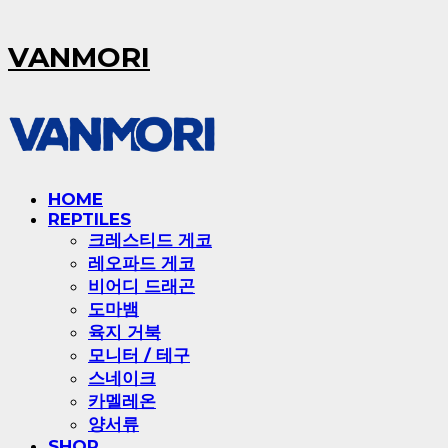
VANMORI
HOME
REPTILES
크레스티드 게코
레오파드 게코
비어디 드래곤
도마뱀
육지 거북
모니터 / 테구
스네이크
카멜레온
양서류
SHOP