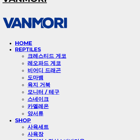
HOME
REPTILES
크레스티드 게코
레오파드 게코
비어디 드래곤
도마뱀
육지 거북
모니터 / 테구
스네이크
카멜레온
양서류
SHOP
사육세트
사육장