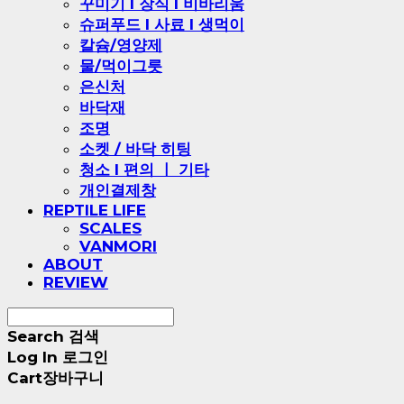
꾸미기 l 장식 l 비바리움
슈퍼푸드 l 사료 l 생먹이
칼슘/영양제
물/먹이그릇
은신처
바닥재
조명
소켓 / 바닥 히팅
청소 l 편의 ㅣ 기타
개인결제창
REPTILE LIFE
SCALES
VANMORI
ABOUT
REVIEW
Search
검색
Log In
로그인
Cart
장바구니