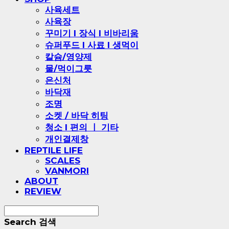
사육세트
사육장
꾸미기 l 장식 l 비바리움
슈퍼푸드 l 사료 l 생먹이
칼슘/영양제
물/먹이그릇
은신처
바닥재
조명
소켓 / 바닥 히팅
청소 l 편의 ㅣ 기타
개인결제창
REPTILE LIFE
SCALES
VANMORI
ABOUT
REVIEW
Search
검색