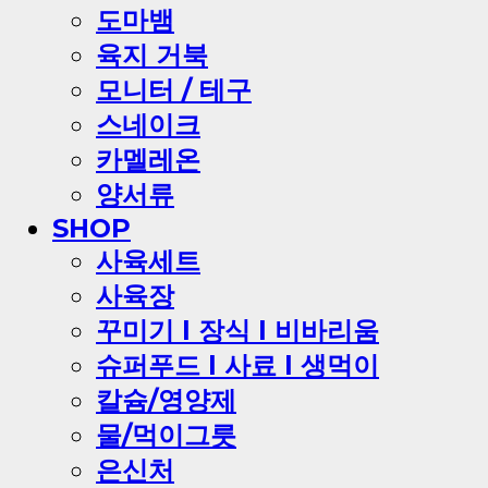
도마뱀
육지 거북
모니터 / 테구
스네이크
카멜레온
양서류
SHOP
사육세트
사육장
꾸미기 l 장식 l 비바리움
슈퍼푸드 l 사료 l 생먹이
칼슘/영양제
물/먹이그릇
은신처