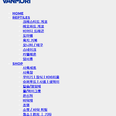
HOME
REPTILES
크레스티드 게코
레오파드 게코
비어디 드래곤
도마뱀
육지 거북
모니터 / 테구
스네이크
카멜레온
양서류
SHOP
사육세트
사육장
꾸미기 l 장식 l 비바리움
슈퍼푸드 l 사료 l 생먹이
칼슘/영양제
물/먹이그릇
은신처
바닥재
조명
소켓 / 바닥 히팅
청소 l 편의 ㅣ 기타