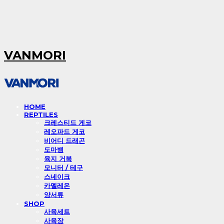
VANMORI
HOME
REPTILES
크레스티드 게코
레오파드 게코
비어디 드래곤
도마뱀
육지 거북
모니터 / 테구
스네이크
카멜레온
양서류
SHOP
사육세트
사육장