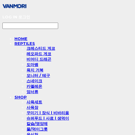
LOG IN
로그인
HOME
REPTILES
크레스티드 게코
레오파드 게코
비어디 드래곤
도마뱀
육지 거북
모니터 / 테구
스네이크
카멜레온
양서류
SHOP
사육세트
사육장
꾸미기 l 장식 l 비바리움
슈퍼푸드 l 사료 l 생먹이
칼슘/영양제
물/먹이그릇
은신처