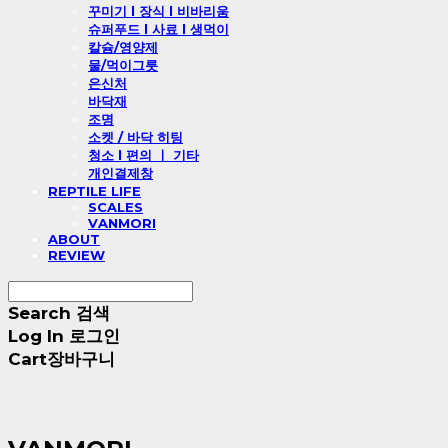
꾸미기 l 장식 l 비바리움
슈퍼푸드 l 사료 l 생먹이
칼슘/영양제
물/먹이그릇
은신처
바닥재
조명
소켓 / 바닥 히팅
청소 l 편의 ㅣ 기타
개인결제창
REPTILE LIFE
SCALES
VANMORI
ABOUT
REVIEW
Search
검색
Log In
로그인
Cart
장바구니