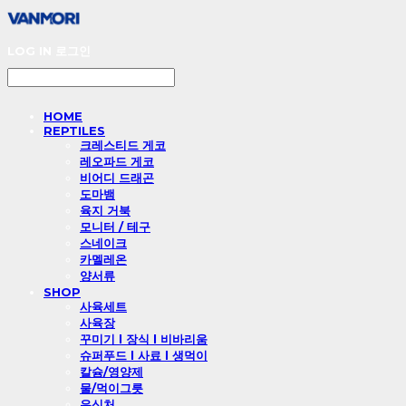
LOG IN
로그인
HOME
REPTILES
크레스티드 게코
레오파드 게코
비어디 드래곤
도마뱀
육지 거북
모니터 / 테구
스네이크
카멜레온
양서류
SHOP
사육세트
사육장
꾸미기 l 장식 l 비바리움
슈퍼푸드 l 사료 l 생먹이
칼슘/영양제
물/먹이그릇
은신처