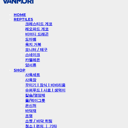
HOME
REPTILES
크레스티드 게코
레오파드 게코
비어디 드래곤
도마뱀
육지 거북
모니터 / 테구
스네이크
카멜레온
양서류
SHOP
사육세트
사육장
꾸미기 l 장식 l 비바리움
슈퍼푸드 l 사료 l 생먹이
칼슘/영양제
물/먹이그릇
은신처
바닥재
조명
소켓 / 바닥 히팅
청소 l 편의 ㅣ 기타