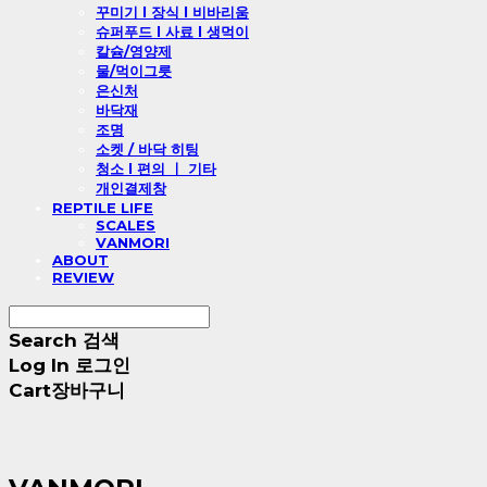
꾸미기 l 장식 l 비바리움
슈퍼푸드 l 사료 l 생먹이
칼슘/영양제
물/먹이그릇
은신처
바닥재
조명
소켓 / 바닥 히팅
청소 l 편의 ㅣ 기타
개인결제창
REPTILE LIFE
SCALES
VANMORI
ABOUT
REVIEW
Search
검색
Log In
로그인
Cart
장바구니