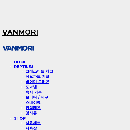
VANMORI
HOME
REPTILES
크레스티드 게코
레오파드 게코
비어디 드래곤
도마뱀
육지 거북
모니터 / 테구
스네이크
카멜레온
양서류
SHOP
사육세트
사육장